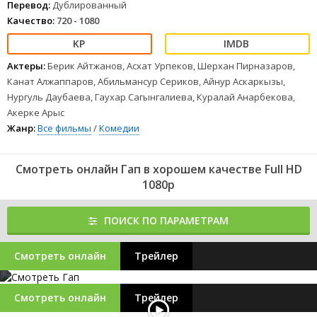
Перевод:
Дублированный
Качество:
720 - 1080
Актеры:
Берик Айтжанов, Асхат Урпеков, Шерхан Пирназаров,
Канат Алжаппаров, Абильмансур Сериков, Айнур Аскаркызы,
Нургуль Даубаева, Гаухар Сагынгалиева, Куралай Анарбекова,
Акерке Арыс
Жанр:
Все фильмы
/
Комедии
Смотреть онлайн Гап в хорошем качестве Full HD
1080p
ПОИСК ПО ПАРАМЕТРАМ
Смотреть онлайн
Трейлер
Смотреть онлайн
Трейлер