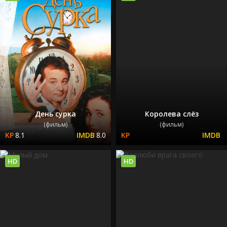
День сурка
Королева слёз
(фильм)
(фильм)
8.1
8.0
HD
HD