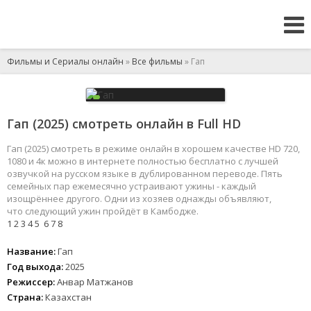
Фильмы и Сериалы онлайн
»
Все фильмы
» Гап
Гап (2025) смотреть онлайн в Full HD
Гап (2025) смотреть в режиме онлайн в хорошем качестве HD 720,
1080 и 4к можно в интернете полностью бесплатно с лучшей
озвучкой на русском языке в дублированном переводе. Пять
семейных пар ежемесячно устраивают ужины - каждый
изощрённее другого. Одни из хозяев однажды объявляют,
что следующий ужин пройдёт в Камбодже.
1
2
3
4
5
6
7
8
Название:
Гап
Год выхода:
2025
Режиссер:
Анвар Матжанов
Страна:
Казахстан