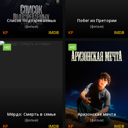
Список подозреваемых
Побег из Претории
(фильм)
(фильм)
HD
HD
Мёрдо: Смерть в семье
Аризонская мечта
(фильм)
(фильм)