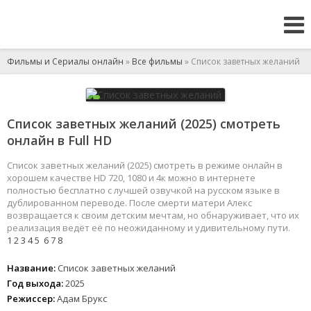
Фильмы и Сериалы онлайн
»
Все фильмы
» Список заветных желаний
Список заветных желаний (2025) смотреть
онлайн в Full HD
Список заветных желаний (2025) смотреть в режиме онлайн в
хорошем качестве HD 720, 1080 и 4к можно в интернете
полностью бесплатно с лучшей озвучкой на русском языке в
дублированном переводе. После смерти матери Алекс
возвращается к своим детским мечтам, но обнаруживает, что их
реализация ведёт её по неожиданному и удивительному пути.
1
2
3
4
5
6
7
8
Название:
Список заветных желаний
Год выхода:
2025
Режиссер:
Адам Брукс