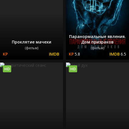
Паранормальные явления.
Проклятие мачехи
Дом призраков
(фильм)
(фильм)
5.8
6.5
HD
HD