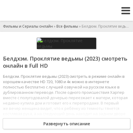
Фильмы и Сериалы онлайн
»
Все фильмы
» Белдхэм. Проклятие ведьмы
Белдхэм. Проклятие ведьмы (2023) смотреть
онлайн в Full HD
Белдхэм. Проклятие ведьмы (2023) смотреть в режиме онлайн в
хорошем качестве HD 720, 1080 и 4к можно в интернете
полностью бесплатно с лучшей озвучкой на русском языке в
дублированном переводе. После одного происшествия Харпер
вместе с полугодовалой дочерью переезжает к матери, которая
недавно купила дом и готовит его к перепродаже. В первый
же вечер женщина видит, что к ребёнку из темноты тянется
костлявая рука, а на следующий день находит на заднем дворе
могилу младенца. Кажется, в этих стенах притаилось нечто
Развернуть описание
жуткое.
1
2
3
4
5
6
7
8