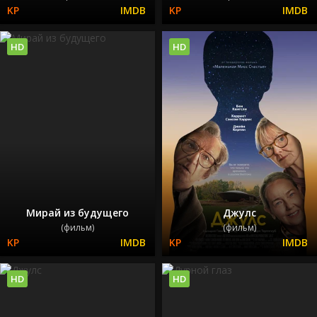
HD
HD
Мирай из будущего
Джулс
(фильм)
(фильм)
HD
HD