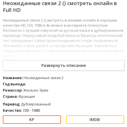
Неожиданные связи 2 () смотреть онлайн в
Full HD
Неожиданные связи 2 () смотреть в режиме онлайн в хорошем
качестве HD 720, 1080 и 4к можно в интернете полностью
бесплатно с лучшей озвучкой на русском языке в дублированном
переводе. Перед самой свадьбой Алисы и Франсуа генетический
тест раскрывает тайну происхождения их отцов: оказывается,
оба имеют корни далеко за пределами Франции. Удивлённые
открытием, мужчины с азартом начинают изучать истории своих
семей.
1
2
3
4
5
6
7
8
Развернуть описание
Название:
Неожиданные связи 2
Год выхода:
Режиссер:
Жюльен Эрве
Страна:
Франция
Перевод:
Дублированный
Качество:
720 - 1080