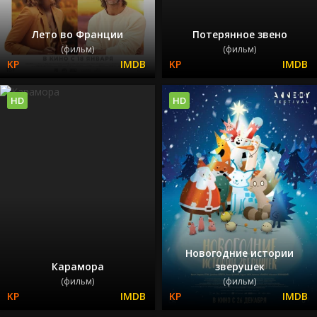
Лето во Франции
Потерянное звено
(фильм)
(фильм)
HD
HD
Новогодние истории
Карамора
зверушек
(фильм)
(фильм)