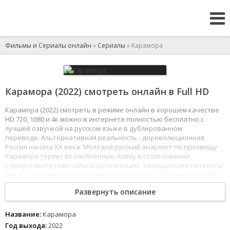
Фильмы и Сериалы онлайн
»
Сериалы
» Карамора
Карамора (2022) смотреть онлайн в Full HD
Карамора (2022) смотреть в режиме онлайн в хорошем качестве
HD 720, 1080 и 4к можно в интернете полностью бесплатно с
лучшей озвучкой на русском языке в дублированном
переводе. Альтернативная реальность - дореволюционная
Россия начала ХХ века. Молодой русский анархист по прозвищу
Карамора теряет возлюбленную Алину в столкновении
с представителями тайной организации, защищающей интересы
тех, кто веками управляет миром. Теперь он готов на всё, чтобы
отомстить за потерянную любовь. Раскрыв главную тайну врага,
Развернуть описание
Карамора понимает, что сила тех, кому он противостоит, лежит
далеко за пределами человеческих возможностей.
1
2
3
4
5
6
7
8
Название:
Карамора
Год выхода:
2022