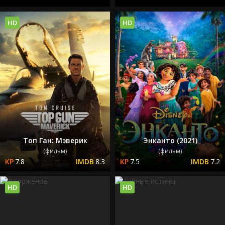
HD
HD
Топ Ган: Мэверик
Энканто (2021)
(фильм)
(фильм)
7.8
8.3
7.5
7.2
HD
HD