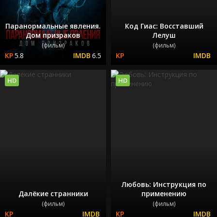
Паранормальные явления.
Код Гиас: Восставший
Дом призраков
Лелуш
(фильм)
(фильм)
5.8
6.5
HD
HD
Любовь: Инструкция по
Далёкие странники
применению
(фильм)
(фильм)