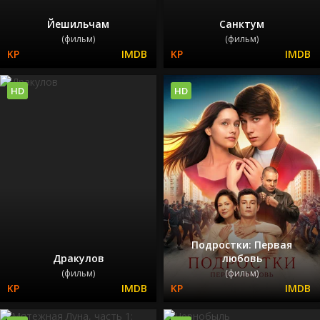
Йешильчам
Санктум
(фильм)
(фильм)
HD
HD
Подростки: Первая
Дракулов
любовь
(фильм)
(фильм)