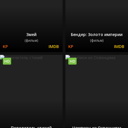
Змей
Бендер: Золото империи
(фильм)
(фильм)
HD
HD
Повелитель стихий
Чемпион из Освенцима