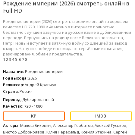
Рождение империи (2026) смотреть онлайн в
Full HD
Рождение империи (2026) смотреть в режиме онлайн в хорошем
качестве HD 720, 1080 и 4к можно в интернете полностью
бесплатно с лучшей озвучкой на русском языке в дублированном
переводе. Вернувшись на родину после Великого посольства,
Петр Первый вступает в затяжную войну со Швецией за выход
к морю. На пути к победе его ожидают серьёзные испытания,
разочарования, обман и предательства.
1
2
3
4
5
6
7
8
Название:
Рождение империи
Год выхода:
2026
Режиссер:
Андрей Кравчук
Страна:
Россия
Перевод:
Дублированный
Качество:
720 - 1080
Актеры:
Милош Бикович, Александр Горбатов, Алексей Гуськов,
Виктор Добронравов, Юлия Пересильд, Ксения Утехина, Сергей