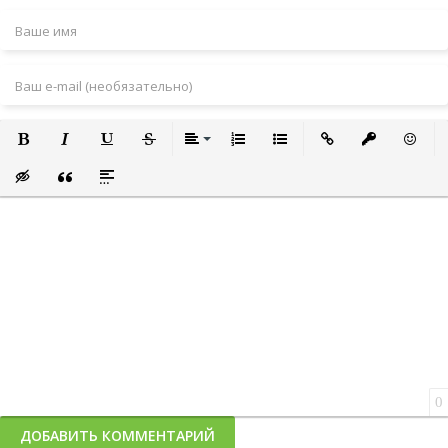
Полужирный
Курсив
Подчеркнутый
Зачеркнутый
Выравнивание
Нумерованный список
Маркированный список
Вставить ссылку
Вставить за
Встави
Вставка скрытого текста
Вставка цитаты
Вставка спойлера
0
ДОБАВИТЬ КОММЕНТАРИЙ