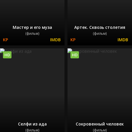
Мастер и его муза
Артек. Сквозь столетия
(фильм)
(фильм)
HD
HD
Селфи из ада
Сокровенный человек
(фильм)
(фильм)