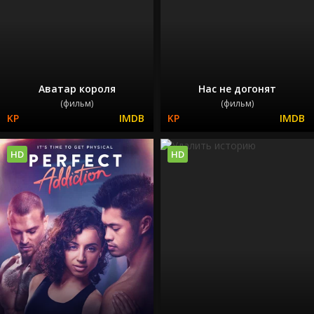
Аватар короля
Нас не догонят
(фильм)
(фильм)
HD
HD