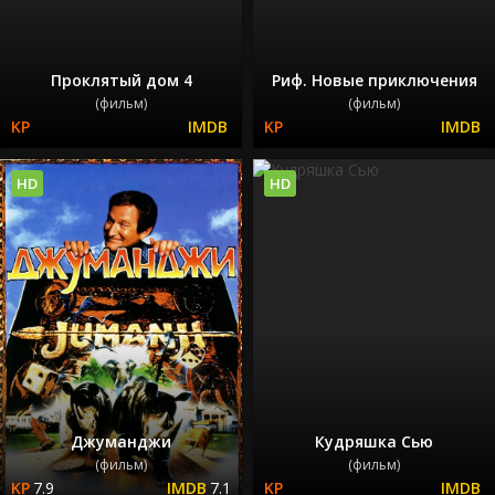
Проклятый дом 4
Риф. Новые приключения
(фильм)
(фильм)
HD
HD
Джуманджи
Кудряшка Сью
(фильм)
(фильм)
7.9
7.1