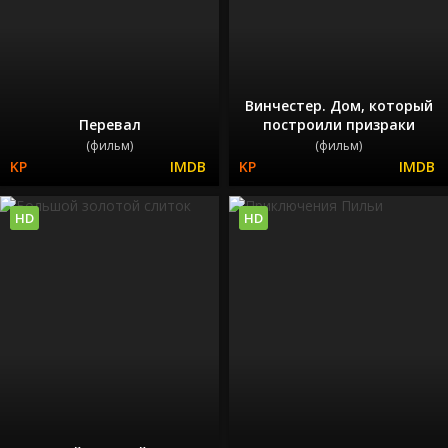
Винчестер. Дом, который
Перевал
построили призраки
(фильм)
(фильм)
HD
HD