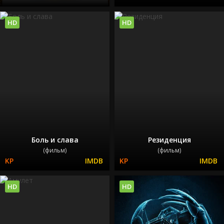
HD
HD
Боль и слава
Резиденция
(фильм)
(фильм)
HD
HD