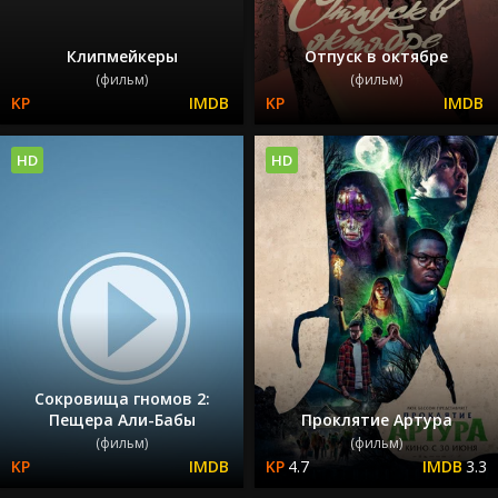
Клипмейкеры
Отпуск в октябре
(фильм)
(фильм)
HD
HD
Сокровища гномов 2:
Пещера Али-Бабы
Проклятие Артура
(фильм)
(фильм)
4.7
3.3