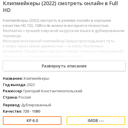
Клипмейкеры (2022) смотреть онлайн в Full
HD
Клипмейкеры (2022) смотреть в режиме онлайн в хорошем
качестве HD 720, 1080 и 4к можно в интернете полностью
бесплатно с лучшей озвучкой на русском языке в дублированном
переводе.
Молодой московский клипмейкер Гриша прокладывает путь
к славе через лихие девяностые — в эпоху беспечных
вечеринок, бандитских стрелок и тяжких телесных повреждений.
Его друзья — лучшие клипмейкеры страны,
его клиенты — главные ее звезды. Одна лихая авантюра следует
Развернуть описание
за другой — ребятам везет. И, кажется, что все только
начинается.
Название:
Клипмейкеры
53
54
55
56
57
58
59
60
61
62
63
64
65
66
67
68
69
70
71
72
73
74
75
76
Год выхода:
2022
1
2
3
4
5
6
7
8
Режиссер:
Григорий Константинопольский
Страна:
Россия
Перевод:
Дублированный
Качество:
720 - 1080
6.0
---