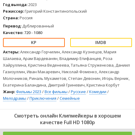
Год выхода:
2023
1
2
3
4
5
6
7
8
Режиссер:
Григорий Константинопольский
Страна:
Россия
Перевод:
Дублированный
Качество:
720 - 1080
Актеры:
Александр Горчилин, Александр Кузнецов, Мария
Шалаева, Арам Вардеванян, Владимир Епифанцев, Роза
Хайруллина, Кристина Веденеева, Татьяна Струженкова, Даниил
Газизуллин, Иван Макаревич, Николай Фоменко, Александр
Молочников, Риналь Мухаметов, Степан Девонин, Игорь Верник,
Екатерина Баландина, Дмитрий Гриневич, Кристина Корбут
Жанр:
Фильмы 2023
/
Все фильмы
/
Русские
/
Комедии
/
Мелодрамы
/
Приключения
/
Семейные
Смотреть онлайн Клипмейкеры в хорошем
качестве Full HD 1080p