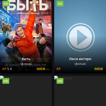
HD
HD
Быть
Люся интерн
(фильм)
(фильм)
5.4
---
HD
HD