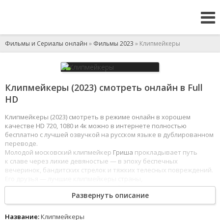
Фильмы и Сериалы онлайн
»
Фильмы 2023
» Клипмейкеры
Клипмейкеры (2023) смотреть онлайн в Full
HD
Клипмейкеры (2023) смотреть в режиме онлайн в хорошем
качестве HD 720, 1080 и 4к можно в интернете полностью
бесплатно с лучшей озвучкой на русском языке в дублированном
переводе.
Молодой московский клипмейкер
Гриша
прокладывает путь
к славе через лихие девяностые — в эпоху беспечных
вечеринок, бандитских стрелок и тяжких телесных повреждений.
Его друзья — лучшие клипмейкеры страны,
его клиенты —
главные
ее звезды. Одна лихая авантюра следует
Развернуть описание
за другой — ребятам везет. И, кажется, что все только
начинается.
Название:
Клипмейкеры