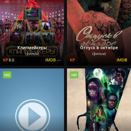
Клипмейкеры
Отпуск в октябре
(фильм)
(фильм)
6.0
---
HD
HD