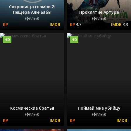
Сокровища гномов 2:
Пещера Али-Бабы
Проклятие Артура
(фильм)
(фильм)
4.7
3.3
HD
HD
Космические братья
Поймай мне убийцу
(фильм)
(фильм)