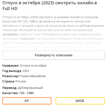
Отпуск в октябре (2023) смотреть онлайн в
Full HD
Отпуск в октябре (2023) смотреть в режиме онлайн в хорошем
качестве HD 720, 1080 и 4к можно в интернете полностью
бесплатно с лучшей озвучкой на русском языке в дублированном
переводе. Молодая актриса Света окончила театральную
академию
, живет в Санкт-Петербурге и мечтает сниматься не в
проходных
сериалах
, а в серьезных фильмах и играть серьезные
роли. Ей везет, она попадает в болливудский проект, в котором
собраны звезды кино, лучшие диджеи и хореографы страны.
1
2
3
4
5
6
7
8
Развернуть описание
Название:
Отпуск в октябре
Год выхода:
2023
Режиссер:
Роман Михайлов
Страна:
Россия
Перевод:
Дублированный
Качество:
720 - 1080