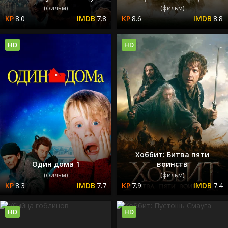
(фильм)
(фильм)
8.0
7.8
8.6
8.8
HD
HD
Хоббит: Битва пяти
Один дома 1
воинств
(фильм)
(фильм)
8.3
7.7
7.9
7.4
HD
HD