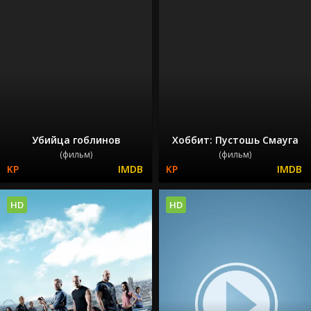
Убийца гоблинов
Хоббит: Пустошь Смауга
(фильм)
(фильм)
HD
HD