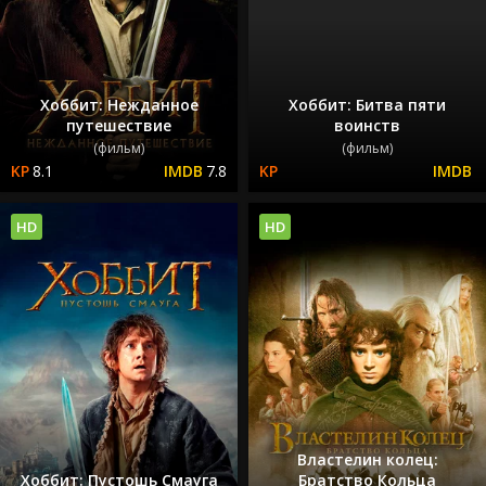
Хоббит: Нежданное
Хоббит: Битва пяти
путешествие
воинств
(фильм)
(фильм)
8.1
7.8
HD
HD
Властелин колец:
Хоббит: Пустошь Смауга
Братство Кольца