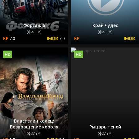
Форсаж 6
Край чудес
(фильм)
(фильм)
7.0
7.0
HD
HD
Властелин колец:
Возвращение короля
Рыцарь теней
(фильм)
(фильм)