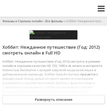
Фильмы и Сериалы онлайн
»
Все фильмы
» Хоббит: Нежданное путешествие
Хоббит: Нежданное путешествие (Год: 2012)
смотреть онлайн в Full HD
Хоббит: Нежданное путешествие (Год: 2012) смотреть в режиме
онлайн в хорошем качестве HD 720, 1080 и 4к можно в интернете
полностью бесплатно с лучшей озвучкой на русском языке в
дублированном переводе. Хоббит Бильбо Бэггинс
пускается
в
грандиозный поход, целью которого является отвоевание
утраченного королевства гномов Эребор у дракона Смауга.
Совершенно неожиданно с хоббитом налаживает контакт
волшебник Гэндальф Серый. Так Бильбо находит себя и
присоединяется к компании тринадцати гномов, возглавляемых
Развернуть описание
легендарным воином Торином Дубощитом. Их путешествие
пройдёт через Дикий Край, предательские земли,
населенные