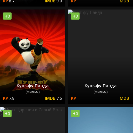
8.7
9.0
HD
HD
Кунг-фу Панда
Кунг-фу Панда
(фильм)
(фильм)
7.8
7.6
HD
HD