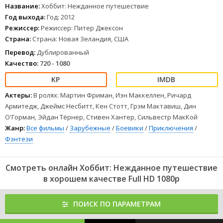
гоблинами и орками, смертоносными варгами, гигантскими
Название:
Хоббит: Нежданное путешествие
пауками, меняющим шкуры народом и волшебниками.
Год выхода:
Год: 2012
Режиссер:
Режиссер: Питер Джексон
И хотя их цель находится на Востоке, среди пустошей Одинокой
Страна:
Страна: Новая Зеландия, США
Горы, сначала им придется выбраться из туннелей гоблинов, где
Бильбо встретит существо, которое изменит его жизнь навсегда -
Перевод:
Дублированный
Голлума.
Качество:
720 - 1080
1
2
3
4
5
6
7
8
Актеры:
В ролях: Мартин Фриман, Иэн Маккеллен, Ричард
Армитедж, Джеймс Несбитт, Кен Стотт, Грэм Мактавиш, Дин
О'Горман, Эйдан Тёрнер, Стивен Хантер, Сильвестр МакКой
Жанр:
Все фильмы
/
Зарубежные
/
Боевики
/
Приключения
/
Фэнтези
Смотреть онлайн Хоббит: Нежданное путешествие
в хорошем качестве Full HD 1080p
ПОИСК ПО ПАРАМЕТРАМ