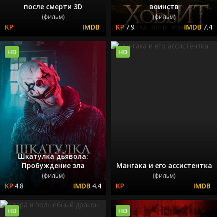
после смерти 3D
воинств
(фильм)
(фильм)
7.9
7.4
HD
HD
Шкатулка дьявола:
Пробуждение зла
Мангака и его ассистентка
(фильм)
(фильм)
4.8
4.4
HD
HD