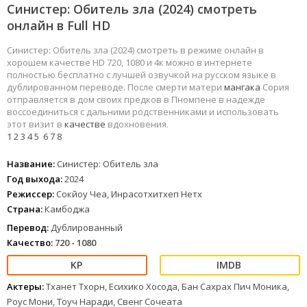
Синистер: Обитель зла (2024) смотреть
онлайн в Full HD
Синистер: Обитель зла (2024) смотреть в режиме онлайн в
хорошем качестве HD 720, 1080 и 4к можно в интернете
полностью бесплатно с лучшей озвучкой на русском языке в
дублированном переводе. После смерти матери
мангака
Сория
отправляется в дом своих предков в Пномпене в надежде
воссоединиться с дальними родственниками и использовать
этот визит в
качестве
вдохновения.
1
2
3
4
5
6
7
8
Название:
Синистер: Обитель зла
Год выхода:
2024
Режиссер:
Сокйоу Чеа, Инрасотхитхеп Нетх
Страна:
Камбоджа
Перевод:
Дублированный
Качество:
720 - 1080
Актеры:
Тханет Тхорн, Есихико Хосода, Бан Сахрах Пич Моника,
Роус Мони, Тоуч Наради, Свенг Сочеата