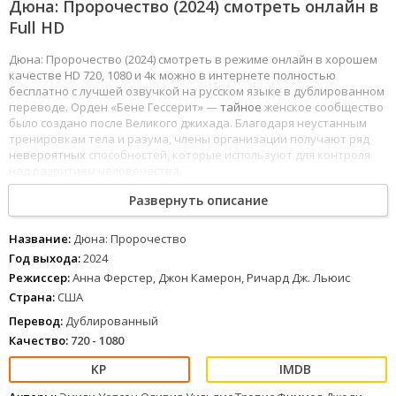
Дюна: Пророчество (2024) смотреть онлайн в
Full HD
Дюна: Пророчество (2024) смотреть в режиме онлайн в хорошем
качестве HD 720, 1080 и 4к можно в интернете полностью
бесплатно с лучшей озвучкой на русском языке в дублированном
переводе. Орден «Бене Гессерит» —
тайное
женское сообщество
было создано после Великого джихада. Благодаря неустанным
тренировкам тела и разума, члены организации получают ряд
невероятных
способностей, которые используют для контроля
над развитием человечества.
1
2
3
4
5
6
7
8
Развернуть описание
Название:
Дюна: Пророчество
Год выхода:
2024
Режиссер:
Анна Ферстер, Джон Камерон, Ричард Дж. Льюис
Страна:
США
Перевод:
Дублированный
Качество:
720 - 1080