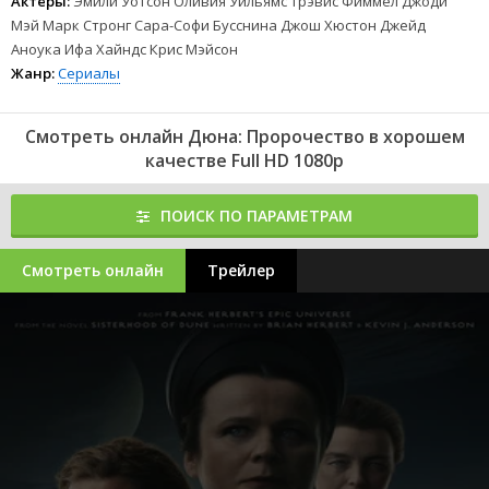
Актеры:
Эмили Уотсон Оливия Уильямс Трэвис Фиммел Джоди
Мэй Марк Стронг Сара-Софи Бусснина Джош Хюстон Джейд
Аноука Ифа Хайндс Крис Мэйсон
Жанр:
Сериалы
Смотреть онлайн Дюна: Пророчество в хорошем
качестве Full HD 1080p
ПОИСК ПО ПАРАМЕТРАМ
Смотреть онлайн
Трейлер