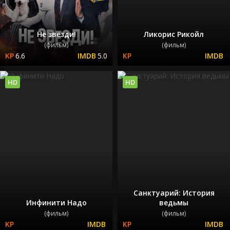
Не звезди!
Ликорис Рикойл
(фильм)
(фильм)
6.6
5.0
HD
HD
Санктуарий: История
Инфинити Надо
ведьмы
(фильм)
(фильм)