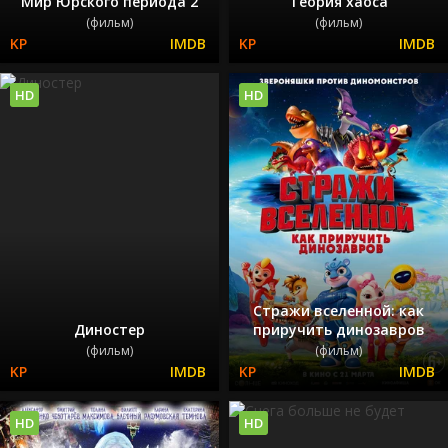
Мир Юрского периода 2
Теория хаоса
(фильм)
(фильм)
HD
HD
Стражи вселенной: как
Диностер
приручить динозавров
(фильм)
(фильм)
HD
HD