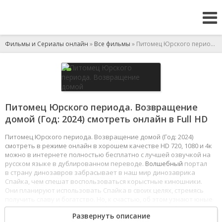
Фильмы и Сериалы онлайн
»
Все фильмы
» Питомец Юрского периода. Возвращение домой
Питомец Юрского периода. Возвращение
домой (Год: 2024) смотреть онлайн в Full HD
Питомец Юрского периода. Возвращение домой (Год: 2024)
смотреть в режиме онлайн в хорошем качестве HD 720, 1080 и 4к
можно в интернете полностью бесплатно с лучшей озвучкой на
русском языке в дублированном переводе.
Волшебный
портал
в страну динозавров забрасывает в наш мир динозаврика
Спайка, чем спешат воспользоваться корыстные киношники.
Они планируют использовать Спайка в своих целях, стремясь
получить славу и богатство. Но, к счастью, об этом узнают юные
Итан и Мэдисон. Брату с
сестрой
предстоит вернуть Спайка
Развернуть описание
домой и защитить тайный портал от посягательств злодеев.