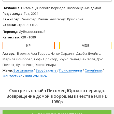
1
2
3
4
5
6
7
8
Название:
Питомец Юрского периода. Возвращение домой
Год выхода:
Год: 2024
Режиссер:
Режиссер: Райан Беллгардт, Крис Хойт
Страна:
Страна: США
Перевод:
Дублированный
Качество:
720 - 1080
Актеры:
В ролях: Ава Торрес, Нэнси Хардинг, Джоби Джеймс,
Марила Ломброзо, Софи Проктор, Брукс Райан, Бен Холл, Дрю
Поллок, Лукас Росс, Эшер Гевара
Жанр:
Все фильмы
/
Зарубежные
/
Приключения
/
Семейные
/
Фантастика
/
Фильмы 2024
Смотреть онлайн Питомец Юрского периода.
Возвращение домой в хорошем качестве Full HD
1080p