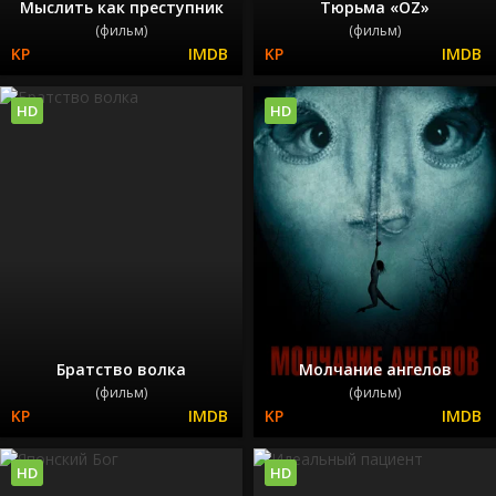
Мыслить как преступник
Тюрьма «ОZ»
(фильм)
(фильм)
HD
HD
Братство волка
Молчание ангелов
(фильм)
(фильм)
HD
HD