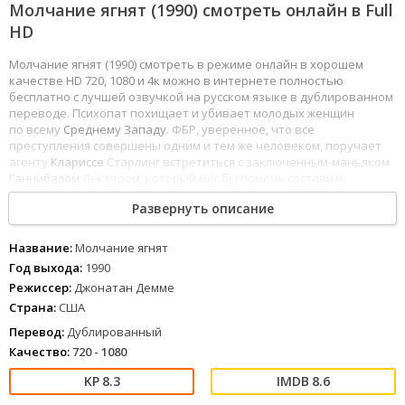
Молчание ягнят (1990) смотреть онлайн в Full
HD
Молчание ягнят (1990) смотреть в режиме онлайн в хорошем
качестве HD 720, 1080 и 4к можно в интернете полностью
бесплатно с лучшей озвучкой на русском языке в дублированном
переводе. Психопат похищает и убивает молодых женщин
по всему
Среднему Западу
. ФБР, уверенное, что все
преступления совершены одним и тем же человеком, поручает
агенту
Клариссе
Старлинг встретиться с заключенным-маньяком
Ганнибалом
Лектером, который мог бы помочь составить
психологический портрет убийцы. Сам
Лектер
отбывает
Развернуть описание
наказание за убийства и каннибализм. Он согласен помочь
Клариссе
лишь в том случае, если она попотчует его больное
воображение
подробностями своей личной жизни.
Название:
Молчание ягнят
1
2
3
4
5
6
7
8
Год выхода:
1990
Режиссер:
Джонатан Демме
Страна:
США
Перевод:
Дублированный
Качество:
720 - 1080
8.3
8.6