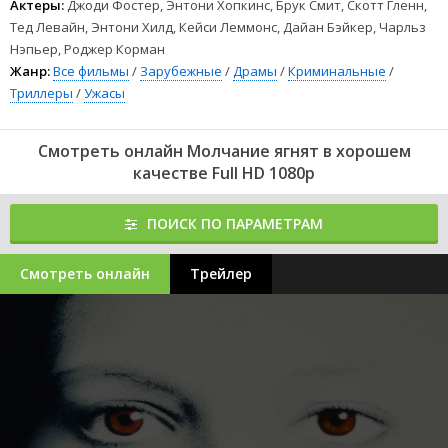
Актеры:
Джоди Фостер, Энтони Хопкинс, Брук Смит, Скотт Гленн,
Тед Левайн, Энтони Хилд, Кейси Леммонс, Дайан Бэйкер, Чарльз
Нэпьер, Роджер Корман
Жанр:
Все фильмы
/
Зарубежные
/
Драмы
/
Криминальные
/
Триллеры
/
Ужасы
Смотреть онлайн Молчание ягнят в хорошем
качестве Full HD 1080p
ПОИСК ПО ПАРАМЕТРАМ
Смотреть онлайн
Трейлер