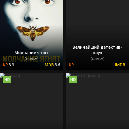
Величайший детектив-
Молчание ягнят
паук
(фильм)
(фильм)
8.3
8.6
HD
HD