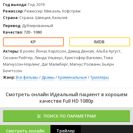
Год выхода:
Год: 2019
Режиссер:
Режиссер: Микаэль Хофстрём
Страна:
Страна: Швеция, Бельгия
Перевод:
Дублированный
Качество:
720 - 1080
Актеры:
В ролях: Йонас Карлссон, Давид Денсик, Альба Аугуст,
Сюзанн Рейтер, Линда Ульвеус, Кристофер Вагелин, Това
Магнуссон-Норлинг, Даг Малмберг, Магнус Росманн, Бьёрн
Бенгтссон
Жанр:
Все фильмы
/
Драмы
/
Криминальные
/
Триллеры
Смотреть онлайн Идеальный пациент в хорошем
качестве Full HD 1080p
ПОИСК ПО ПАРАМЕТРАМ
Смотреть онлайн
Трейлер