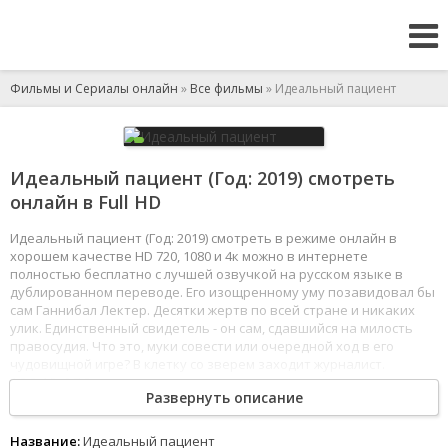
Фильмы и Сериалы онлайн
»
Все фильмы
» Идеальный пациент
Идеальный пациент (Год: 2019) смотреть
онлайн в Full HD
Идеальный пациент (Год: 2019) смотреть в режиме онлайн в
хорошем качестве HD 720, 1080 и 4к можно в интернете
полностью бесплатно с лучшей озвучкой на русском языке в
дублированном переводе. Его изощренному уму позавидовал бы
сам Ганнибал Лектер. Десятки жертв по всей стране и никаких
улик. Единственный свидетель - он сам, сдавшийся на милость
правосудия. Что это, муки совести или очередной ход в его
чудовищной игре? В клетку со зверем заходит журналист.
1
2
3
4
5
6
7
8
Развернуть описание
Название:
Идеальный пациент