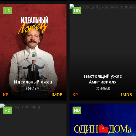
HD
HD
Настоящий ужас
Идеальный лжец
Амитивилля
(фильм)
(фильм)
HD
HD