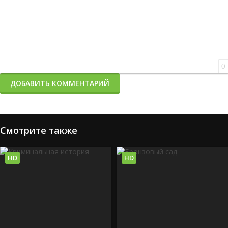
0
ДОБАВИТЬ КОММЕНТАРИЙ
Смотрите также
HD
HD