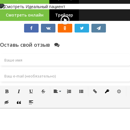
Смотреть онлайн
Трейлер
Оставь свой отзыв
Полужирный
Курсив
Подчеркнутый
Зачеркнутый
Выравнивание
Нумерованный список
Маркированный список
Вставить ссылку
Вставить за
Встави
Вставка скрытого текста
Вставка цитаты
Вставка спойлера