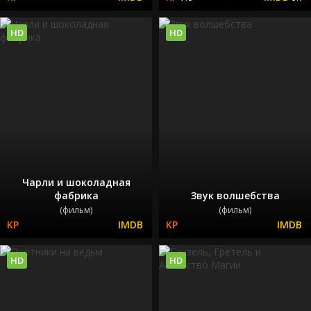
HD
HD
Чарли и шоколадная
фабрика
Звук волшебства
(фильм)
(фильм)
HD
HD