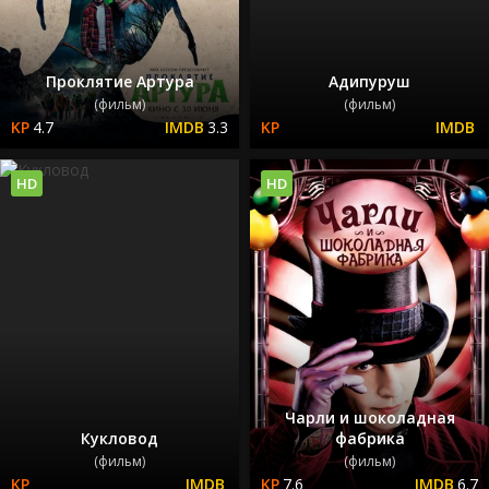
Проклятие Артура
Адипуруш
(фильм)
(фильм)
4.7
3.3
HD
HD
Чарли и шоколадная
Кукловод
фабрика
(фильм)
(фильм)
7.6
6.7