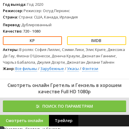
кто-то ждал их появления.
Год выхода:
Год: 2020
1
2
3
4
5
6
7
8
Режиссер:
Режиссер: Осгуд Перкинс
Страна:
Страна: США, Канада, Ирландия
Перевод:
Дублированный
Качество:
720 - 1080
Актеры:
В ролях: София Лиллис, Сэмми Лики, Элис Криге, Джессика
Де Гау, Фиона О'Шонесси, Доннча Краули, Джонатан Ганнинг,
Чарльз Бабалола, Джулия Доэрти, Джонатан Делани Тайнен
Жанр:
Все фильмы
/
Зарубежные
/
Ужасы
/
Фэнтези
Смотреть онлайн Гретель и Гензель в хорошем
качестве Full HD 1080p
ПОИСК ПО ПАРАМЕТРАМ
Смотреть онлайн
Трейлер