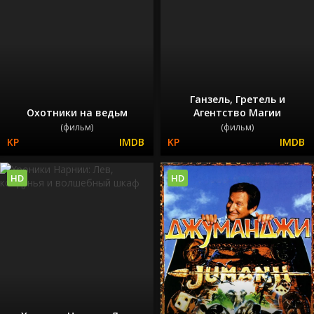
Ганзель, Гретель и
Охотники на ведьм
Агентство Магии
(фильм)
(фильм)
HD
HD