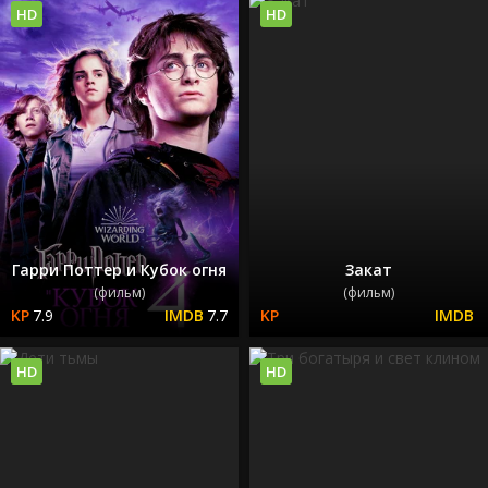
HD
HD
Гарри Поттер и Кубок огня
Закат
(фильм)
(фильм)
7.9
7.7
HD
HD