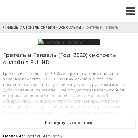
Фильмы и Сериалы онлайн
»
Все фильмы
» Гретель и Гензель
Гретель и Гензель (Год: 2020) смотреть
онлайн в Full HD
Гретель и Гензель (Год: 2020) смотреть в режиме онлайн в
хорошем качестве HD 720, 1080 и 4к можно в интернете
полностью бесплатно с лучшей озвучкой на русском языке в
дублированном переводе. С самого детства Гретель
любила
историю про девочку в розовой шапочке, у которой
обнаружились колдовские способности. Теперь, уже почти
взрослой, после неудачной попытки устроиться прислугой
Гретель вместе с младшим братом Гензелем оказывается
без дома - мать выгоняет их, решив, что дети должны сами о себе
Развернуть описание
заботиться. Скитаясь по лесу и страдая от голода, Гретель
и Гензель набредают на подозрительную избушку,
где обнаруживают накрытый яствами стол. Как
Гретель
будто
Название:
Гретель и Гензель