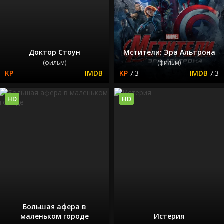
Доктор Стоун
Мстители: Эра Альтрона
(фильм)
(фильм)
7.3
7.3
HD
HD
Большая афера в
маленьком городе
Истерия