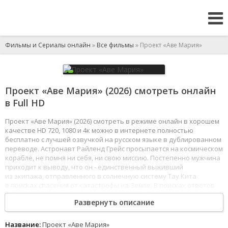
Фильмы и Сериалы онлайн
»
Все фильмы
» Проект «Аве Мария»
Проект «Аве Мария» (2026) смотреть онлайн
в Full HD
Проект «Аве Мария» (2026) смотреть в режиме онлайн в хорошем
качестве HD 720, 1080 и 4к можно в интернете полностью
бесплатно с лучшей озвучкой на русском языке в дублированном
переводе. Астронавт Райленд Грейс просыпается на космическом
корабле, не помня ни себя, ни свою миссию. Постепенно мужчина
приходит к выводу, что он - единственный выживший
из экипажа, отправленного в солнечную систему Тау Кита
в поисках спасения от катастрофы на Земле. В поисках ответов
Райленду предстоит положиться на свои обширные научные
Развернуть описание
знания, изобретательность и силу воли, но, возможно, ему не
придётся искать в одиночку.
1
2
3
4
5
6
7
8
Название:
Проект «Аве Мария»