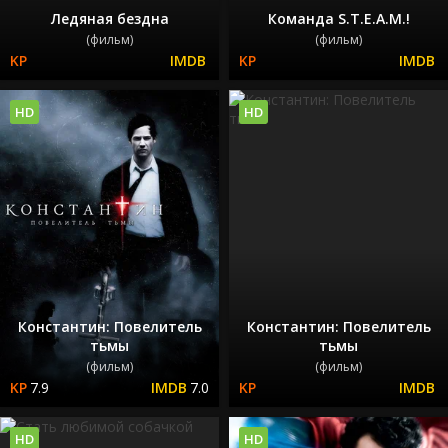
Ледяная бездна
Команда S.T.E.A.M.!
(фильм)
(фильм)
HD
HD
Константин: Повелитель
Константин: Повелитель
тьмы
тьмы
(фильм)
(фильм)
7.9
7.0
HD
HD