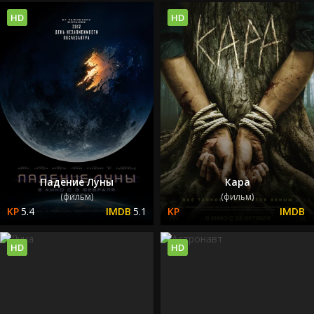
HD
HD
Падение Луны
Кара
(фильм)
(фильм)
5.4
5.1
HD
HD