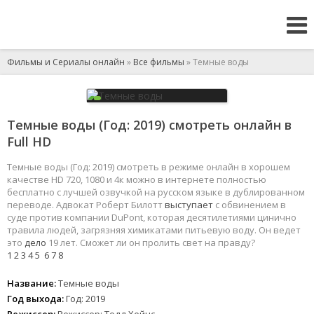
Фильмы и Сериалы онлайн
»
Все фильмы
» Темные воды
Темные воды (Год: 2019) смотреть онлайн в
Full HD
Темные воды (Год: 2019) смотреть в режиме онлайн в хорошем
качестве HD 720, 1080 и 4к можно в интернете полностью
бесплатно с лучшей озвучкой на русском языке в дублированном
переводе. Адвокат Роберт Билотт
выступает
с обвинением в
суде против компании DuPont, которая десятилетиями цинично
травила людей, загрязняя химикатами питьевую воду. Он ведет
это
дело
19 лет. Сможет ли он пролить свет на правду?
1
2
3
4
5
6
7
8
Название:
Темные воды
Год выхода:
Год: 2019