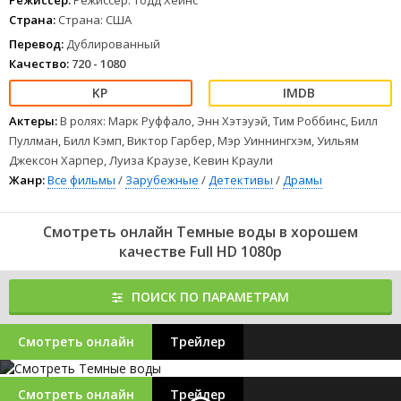
Режиссер:
Режиссер: Тодд Хейнс
Страна:
Страна: США
Перевод:
Дублированный
Качество:
720 - 1080
Актеры:
В ролях: Марк Руффало, Энн Хэтэуэй, Тим Роббинс, Билл
Пуллман, Билл Кэмп, Виктор Гарбер, Мэр Уиннингхэм, Уильям
Джексон Харпер, Луиза Краузе, Кевин Краули
Жанр:
Все фильмы
/
Зарубежные
/
Детективы
/
Драмы
Смотреть онлайн Темные воды в хорошем
качестве Full HD 1080p
ПОИСК ПО ПАРАМЕТРАМ
Смотреть онлайн
Трейлер
Смотреть онлайн
Трейлер