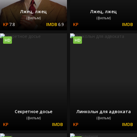
Лжец, лжец
Лжец, лжец
(фильм)
(фильм)
7.8
6.9
HD
HD
Секретное досье
Линкольн для адвоката
(фильм)
(фильм)