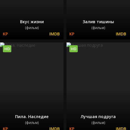
Вкус жизни
Залив тишины
(фильм)
(фильм)
HD
HD
Пила. Наследие
Лучшая подруга
(фильм)
(фильм)