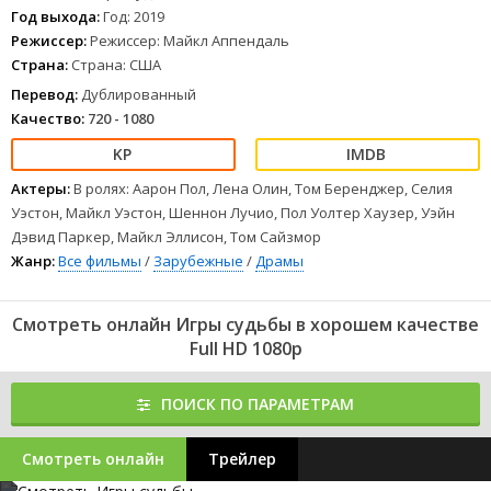
Год выхода:
Год: 2019
Режиссер:
Режиссер: Майкл Аппендаль
Страна:
Страна: США
Перевод:
Дублированный
Качество:
720 - 1080
Актеры:
В ролях: Аарон Пол, Лена Олин, Том Беренджер, Селия
Уэстон, Майкл Уэстон, Шеннон Лучио, Пол Уолтер Хаузер, Уэйн
Дэвид Паркер, Майкл Эллисон, Том Сайзмор
Жанр:
Все фильмы
/
Зарубежные
/
Драмы
Смотреть онлайн Игры судьбы в хорошем качестве
Full HD 1080p
ПОИСК ПО ПАРАМЕТРАМ
Смотреть онлайн
Трейлер