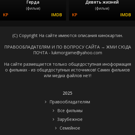
Герда
Девять жизней
(фильм)
(фильм)
(C) Copyright На сайте имеются описания кинокартин.
ПРАВООБЛАДАТЕЛЯМ И ПО ВОПРОСУ САЙТА →
ЖМИ СЮДА
ПОЧТА - lukmorgame@yahoo.com
На сайте размещается только общедоступная иноформация
о фильмах - из общедоступных источников! Самих фильмов
или медиа файлов нет!
2025
Правообладателям
Все фильмы
Зарубежное
Семейное