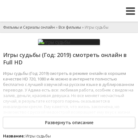
Фильмы и Сериалы онлайн
»
Все фильмы
» Игры судьбы
Игры судьбы (Год: 2019) смотреть онлайн в
Full HD
Игры судьбы (Год: 2019) смотреть в режиме онлайн в хорошем
качестве HD 720, 1080 и 4к можно в интернете полностью
бесплатно с лучшей озвучкой на русском языке в дублированном
переводе. У Адама есть все: любимая работа, особняк с видом на
залив, деньги, красивая девушка. Но все меняет несчастный
случай, в результате которого парень оказывается в
инвалидном кресле. Ему кажется, что жизнь закончена, но
знакомство с русской медсестрой возвращает ему вкус к жизни.
Развернуть описание
1
2
3
4
5
6
7
8
Название:
Игры судьбы