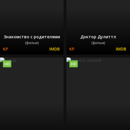
Знакомство с родителями
Доктор Дулиттл
(фильм)
(фильм)
HD
HD