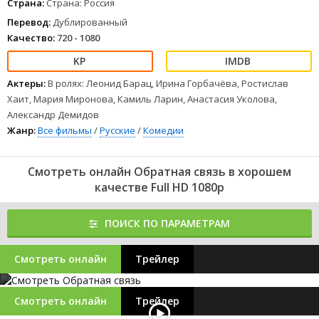
Страна:
Страна: Россия
Перевод:
Дублированный
Качество:
720 - 1080
Актеры:
В ролях: Леонид Барац, Ирина Горбачёва, Ростислав
Хаит, Мария Миронова, Камиль Ларин, Анастасия Уколова,
Александр Демидов
Жанр:
Все фильмы
/
Русские
/
Комедии
Смотреть онлайн Обратная связь в хорошем
качестве Full HD 1080p
ПОИСК ПО ПАРАМЕТРАМ
Смотреть онлайн
Трейлер
Смотреть онлайн
Трейлер