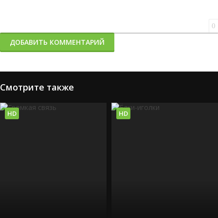
0
ДОБАВИТЬ КОММЕНТАРИЙ
Смотрите также
HD
HD