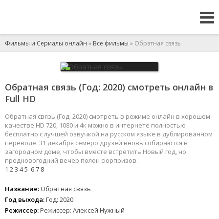
Фильмы и Сериалы онлайн
»
Все фильмы
» Обратная связь
Обратная связь (Год: 2020) смотреть онлайн в
Full HD
Обратная связь (Год: 2020) смотреть в режиме онлайн в хорошем
качестве HD 720, 1080 и 4к можно в интернете полностью
бесплатно с лучшей озвучкой на русском языке в дублированном
переводе. 31 декабря семеро друзей вновь собираются в
загородном доме, чтобы вместе встретить Новый год, но
предновогодний вечер полон сюрпризов.
1
2
3
4
5
6
7
8
Название:
Обратная связь
Год выхода:
Год: 2020
Режиссер:
Режиссер: Алексей Нужный