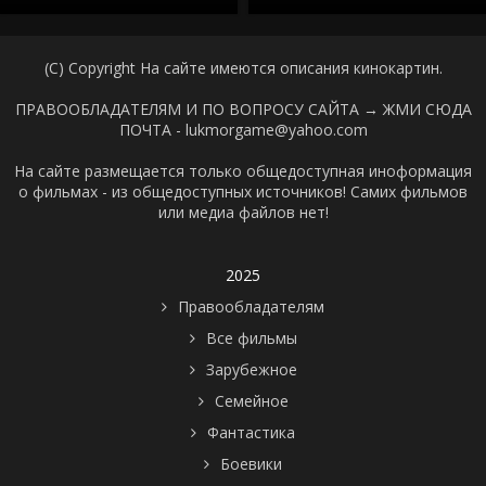
(C) Copyright На сайте имеются описания кинокартин.
ПРАВООБЛАДАТЕЛЯМ И ПО ВОПРОСУ САЙТА →
ЖМИ СЮДА
ПОЧТА - lukmorgame@yahoo.com
На сайте размещается только общедоступная иноформация
о фильмах - из общедоступных источников! Самих фильмов
или медиа файлов нет!
2025
Правообладателям
Все фильмы
Зарубежное
Семейное
Фантастика
Боевики