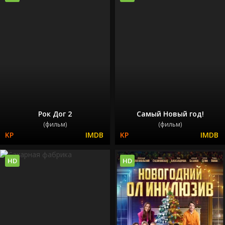
Рок Дог 2
Самый Новый год!
(фильм)
(фильм)
HD
HD