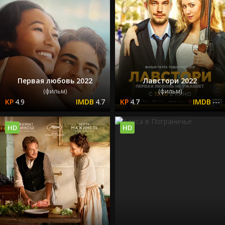
Первая любовь 2022
Лавстори 2022
(фильм)
(фильм)
4.9
4.7
4.7
---
HD
HD