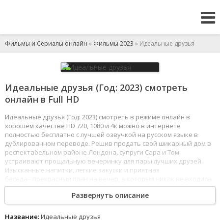
Фильмы и Сериалы онлайн
»
Фильмы 2023
» Идеальные друзья
Идеальные друзья (Год: 2023) смотреть
онлайн в Full HD
Идеальные друзья (Год: 2023) смотреть в режиме онлайн в
хорошем качестве HD 720, 1080 и 4к можно в интернете
полностью бесплатно с лучшей озвучкой на русском языке в
дублированном переводе. Решив продать свой шикарный дом в
респектабельном районе Лондона, супруги Сара и Том
устраивают прощальную вечеринку для пары лучших друзей.
Изысканные напитки, легкие закуски и приятная
беседа - прекрасный план на вечер, в который никак не входила
незваная гостья. Модная писательница Джессика - давняя
Развернуть описание
знакомая компании - подготовила убийственное развлечение,
и теперь всех ждет полная сюрпризов ночь.
1
2
3
4
5
6
7
8
Название:
Идеальные друзья