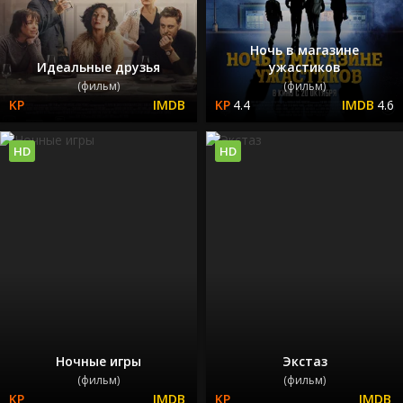
Ночь в магазине
Идеальные друзья
ужастиков
(фильм)
(фильм)
4.4
4.6
HD
HD
Ночные игры
Экстаз
(фильм)
(фильм)