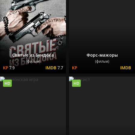
Святые из Бундока
Форс-мажоры
(фильм)
(фильм)
7.9
7.7
HD
HD