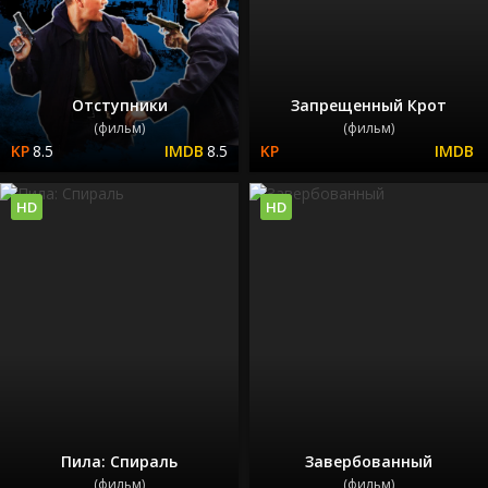
Отступники
Запрещенный Крот
(фильм)
(фильм)
8.5
8.5
HD
HD
Пила: Спираль
Завербованный
(фильм)
(фильм)