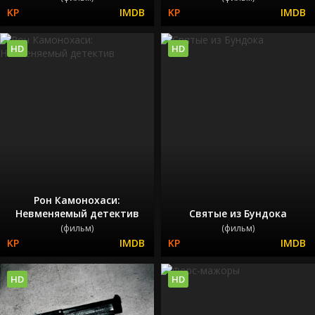
HD
HD
Рон Камонохаси:
Невменяемый детектив
Святые из Бундока
(фильм)
(фильм)
HD
HD