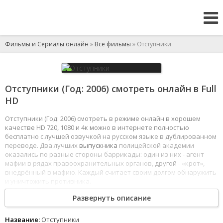
Фильмы и Сериалы онлайн
»
Все фильмы
» Отступники
Отступники (Год: 2006) смотреть онлайн в Full
HD
Отступники (Год: 2006) смотреть в режиме онлайн в хорошем
качестве HD 720, 1080 и 4к можно в интернете полностью
бесплатно с лучшей озвучкой на русском языке в дублированном
переводе. Два лучших
выпускника
полицейской академии
оказались по разные стороны баррикады: один из них - агент
мафии в рядах правоохранительных органов,
другой
- «крот»,
внедрённый в мафию. Каждый считает своим долгом обнаружить
и уничтожить противника.
1
2
3
4
5
6
7
8
Развернуть описание
Название:
Отступники