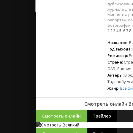
2023
дублированн
2022
журнала Life
Минамата ра
2021
репортаж, ко
фотографии и
1
2
3
4
5
6
7
8
Русские
СССР
Название:
В
Зарубежн
Год выхода:
Режиссер:
Р
Страна:
Стра
ОАЭ, Япония
Актеры:
В ро
Таданобу Аса
Жанр:
Все ф
Смотреть онлайн Ве
Смотреть онлайн
Трейлер