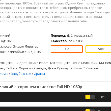
Детективы
2023
Семейные
ом переводе. 1970-е. Военный фотограф Юджин Смит по заданию
Детские
2022
Спорт
 возвращается в Японию, где в небольшом прибрежном городке
зворачивается экологическая катастрофа. Именно оттуда Смит сдел
Драмы
2021
Триллеры
торый потрясёт весь мир, снимет величайшие кадры в истории
Комедии
Ужасы
 пройдет трудный путь преодоления и познания себя.
Русские
Фантастика
СССР
Фэнтези
еликий
Перевод:
Дублированный
ые
Зарубежные
Год: 2020
Качество:
720 - 1080
Фильмы из соцетей
ежиссер: Эндрю Левитас
на: Великобритания, США,
лях: Джонни Депп, Акико Ивасэ, Кэтерин Дженкинс, Билл Найи, Минам
но, Рё Касэ, Хироюки Санада, Дзюн Кунимура, Лили Робинсон
ильмы
/
Зарубежные
/
Драмы
ликий в хорошем качестве Full HD 1080p
Свет