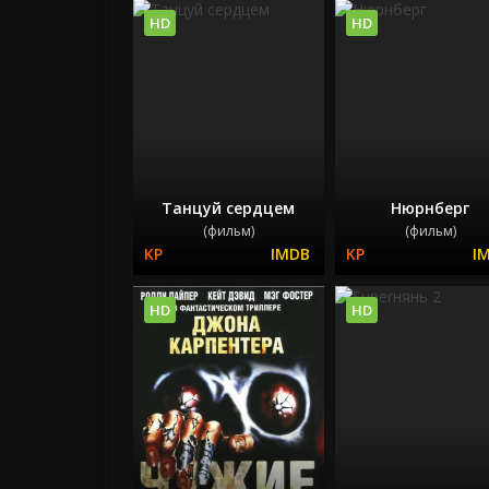
HD
HD
Танцуй сердцем
Нюрнберг
(фильм)
(фильм)
HD
HD