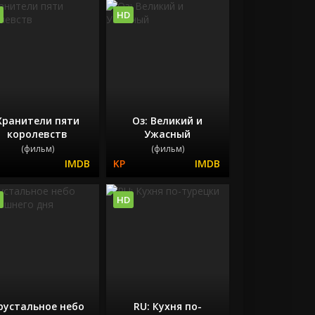
HD
Хранители пяти
Оз: Великий и
королевств
Ужасный
(фильм)
(фильм)
HD
рустальное небо
RU: Кухня по-