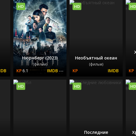
HD
HD
HD
Нюрнберг (2023)
Необъятный океан
(фильм)
(фильм)
6.1
---
HD
HD
HD
Последние
Х