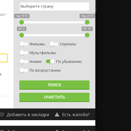
ает
год 1915
год 2019
КП 0
КП 10
Фильмы
Сериалы
Мультфильмы
Аниме
По убыванию
По возрастанию
и,
Добавить в закладки
Есть жалоба?