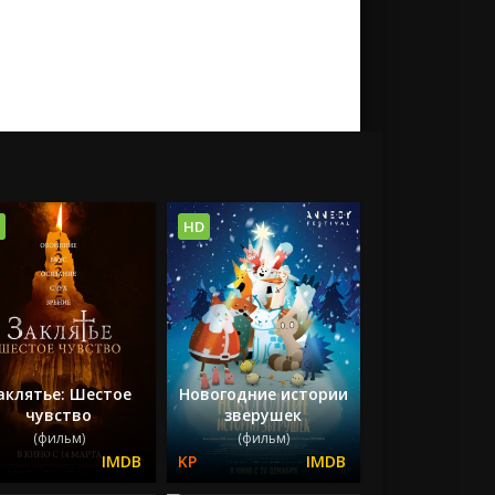
HD
аклятье: Шестое
Новогодние истории
чувство
зверушек
(фильм)
(фильм)