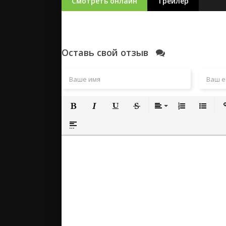
Смотреть онлайн
Трейлер
Оставь свой отзыв
Полужирный
Курсив
Подчеркнутый
Зачеркнутый
Выравнивание
Нумерованный
Маркиро
Вс
Вставка спойлера