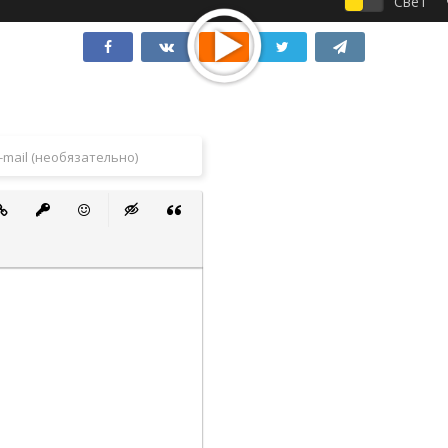
Свет
 список
ванный список
тавить ссылку
Вставить защищенную ссылку
Вставить смайлик
Вставка скрытого текста
Вставка цитаты