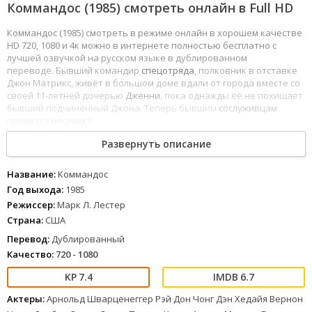
Коммандос (1985) смотреть онлайн в Full HD
Коммандос (1985) смотреть в режиме онлайн в хорошем качестве
HD 720, 1080 и 4к можно в интернете полностью бесплатно с
лучшей озвучкой на русском языке в дублированном
переводе. Бывший командир
спецотряда
, полковник в отставке
Джон Матрикс, живёт в большом доме вдали от города вместе со
своей 11-летней дочерью
Дженни
, пока однажды её не похищает
бывший подчинённый Джона. Теперь бывшим
сослуживцам
придётся несладко.
1
2
3
4
5
6
7
8
Развернуть описание
Название:
Коммандос
Год выхода:
1985
Режиссер:
Марк Л. Лестер
Страна:
США
Перевод:
Дублированный
Качество:
720 - 1080
7.4
6.7
Актеры:
Арнольд Шварценеггер Рэй Дон Чонг Дэн Хедайя Вернон