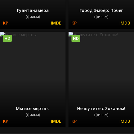
Гуантанамера
Город Эмбер: Побег
(фильм)
(фильм)
HD
HD
Мы все мертвы
Не шутите с Zоханом!
(фильм)
(фильм)