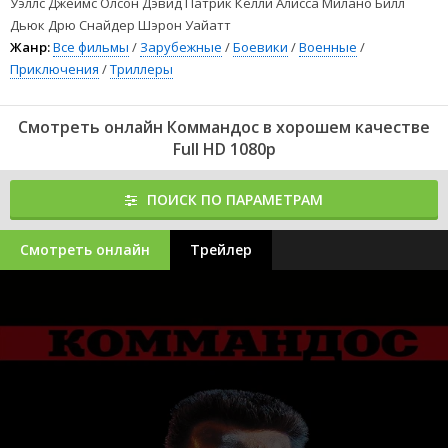
Уэллс Джеймс Олсон Дэвид Патрик Келли Алисса Милано Билл
Дьюк Дрю Снайдер Шэрон Уайатт
Жанр:
Все фильмы
/
Зарубежные
/
Боевики
/
Военные
/
Приключения
/
Триллеры
Смотреть онлайн Коммандос в хорошем качестве
Full HD 1080p
ПОИСК ПО ПАРАМЕТРАМ
Смотреть онлайн
Трейлер