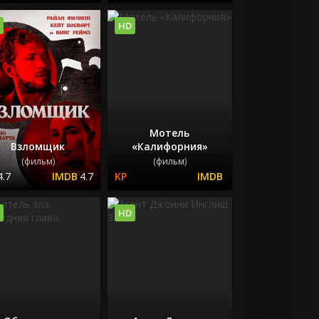
HD
Мотель
Взломщик
«Калифорния»
(фильм)
(фильм)
4.7
4.7
HD