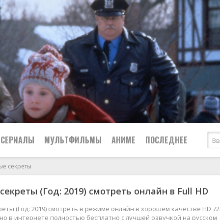
СЕРИАЛЫ
МУЛЬТФИЛЬМЫ
АНИМЕ
ПОСЛЕДНЕЕ
ые секреты
Все
Криминал
секреты (Год: 2019) смотреть онлайн в Full HD
Боевики
Мелодрамы
Военные
2024
Приключения
еты (Год: 2019) смотреть в режиме онлайн в хорошем качестве HD 72
жно в интернете полностью бесплатно с лучшей озвучкой на русском