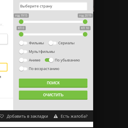
год 1915
год 2019
к,
КП 0
КП 10
Фильмы
Сериалы
Мультфильмы
Аниме
По убыванию
По возрастанию
м
Добавить в закладки
Есть жалоба?