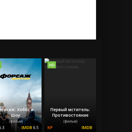
HD
Форсаж: Хоббс и
Первый мститель:
Шоу
Противостояние
(фильм)
(фильм)
6.3
6.5