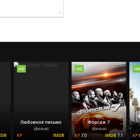
0
HD
HD
HD
Любовное письмо
Форсаж 7
(фильм)
(фильм)
7.0
7.1