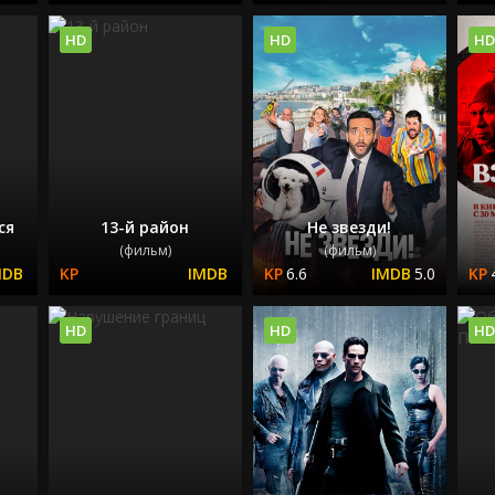
HD
HD
HD
ся
13-й район
Не звезди!
(фильм)
(фильм)
6.6
5.0
HD
HD
HD