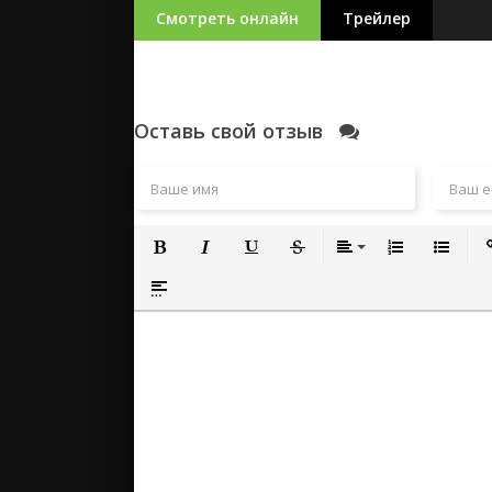
Смотреть онлайн
Трейлер
Оставь свой отзыв
Полужирный
Курсив
Подчеркнутый
Зачеркнутый
Выравнивание
Нумерованный
Маркиро
Вс
Вставка спойлера