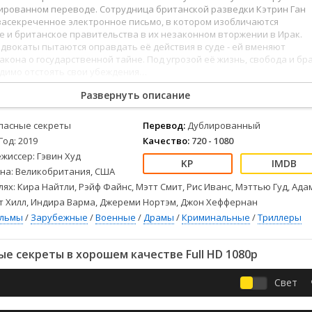
Детективы
2023
Семейные
лированном переводе. Сотрудница британской разведки Кэтрин Ган
Детские
2022
Спорт
засекреченное электронное письмо, в котором изобличаются
 и британское правительства в их незаконном вторжении в Ирак.
Драмы
2021
Триллеры
адвокаты пытаются оправдать её действия в суде - ей вменяют
Комедии
Ужасы
кона о государственной тайне. Под угрозой её жизнь, свобода и бра
одимо отстоять свои убеждения…
Русские
Фантастика
СССР
Фэнтези
Развернуть описание
ые
Зарубежные
пасные секреты
Перевод:
Дублированный
Фильмы из соцетей
Год: 2019
Качество:
720 - 1080
жиссер: Гэвин Худ
на: Великобритания, США
лях: Кира Найтли, Рэйф Файнс, Мэтт Смит, Рис Иванс, Мэттью Гуд, Ада
т Хилл, Индира Варма, Джереми Нортэм, Джон Хеффернан
ильмы
/
Зарубежные
/
Военные
/
Драмы
/
Криминальные
/
Триллеры
е секреты в хорошем качестве Full HD 1080p
Свет