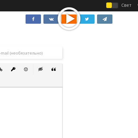
Свет
 список
ванный список
тавить ссылку
Вставить защищенную ссылку
Вставить смайлик
Вставка скрытого текста
Вставка цитаты