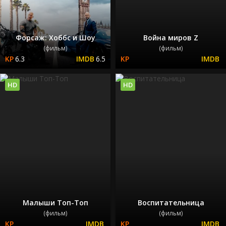
Форсаж: Хоббс и Шоу
Война миров Z
(фильм)
(фильм)
6.3
6.5
HD
HD
Малыши Топ-Топ
Воспитательница
(фильм)
(фильм)