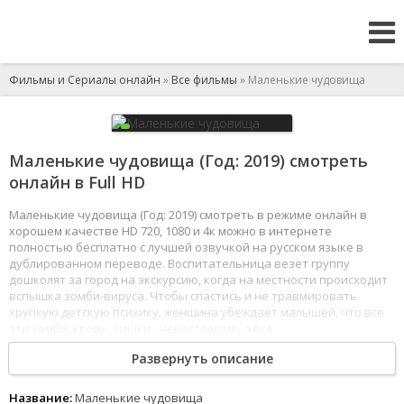
Фильмы и Сериалы онлайн
»
Все фильмы
» Маленькие чудовища
Маленькие чудовища (Год: 2019) смотреть
онлайн в Full HD
Маленькие чудовища (Год: 2019) смотреть в режиме онлайн в
хорошем качестве HD 720, 1080 и 4к можно в интернете
полностью бесплатно с лучшей озвучкой на русском языке в
дублированном переводе. Воспитательница везёт группу
дошколят за город на экскурсию, когда на местности происходит
вспышка зомби-вируса. Чтобы спастись и не травмировать
хрупкую детскую психику, женщина убеждает малышей, что все
эти зомби, кровь, кишки - ненастоящие, а всё
происходящее - просто игра.
Развернуть описание
1
2
3
4
5
6
7
8
Название:
Маленькие чудовища