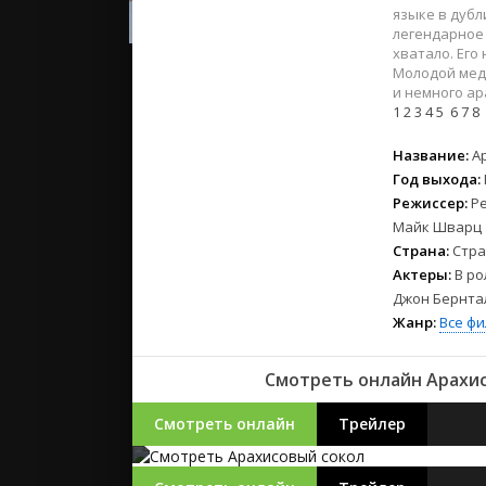
2023
языке в дубл
2022
легендарное -
хватало. Его
2021
Молодой медс
и немного ар
1
2
3
4
5
6
7
8
Русские
СССР
Название:
А
Зарубежн
Год выхода:
Режиссер:
Ре
Майк Шварц
Страна:
Стра
Актеры:
В ро
Джон Бернтал
Жанр:
Все ф
Смотреть онлайн Арахисо
Смотреть онлайн
Трейлер