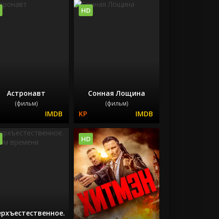
HD
Астронавт
Сонная Лощина
(фильм)
(фильм)
HD
ерхъестественное.