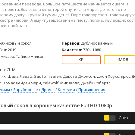
Детективы
2023
Семейные
ированном переводе. Большое путешествие начинается с шага, а
Детские
2022
Спорт
 с полета. Вылетев в окно, герой очутился в мире, где чего-то не
 новому другу - крупной суммы денег. Паре головорезов - головы друга
Драмы
2021
Триллеры
естре - любви. А ему - путешествий на плоту, погонь, пылающих кос
Комедии
Ужасы
ахисовой пасты.
Русские
Фантастика
СССР
Фэнтези
рахисовый сокол
Перевод:
Дублированный
ые
Зарубежные
Год: 2019
Качество:
720 - 1080
Фильмы из соцетей
жиссер: Тайлер Нилсон,
на: США
лях: Шайа ЛаБаф, Зак Готтзаген, Дакота Джонсон, Джон Хоукс, Брюс Д
, Томас Хейден Чёрч, Yelawolf, Мик Фоли, Джейк Робертс
ильмы
/
Зарубежные
/
Драмы
/
Комедии
/
Приключения
вый сокол в хорошем качестве Full HD 1080p
Свет