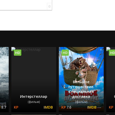
0
HD
HD
HD
Большое
путешествие.
Специальная
Интерстеллар
доставка
(фильм)
(фильм)
8.7
7.6
---