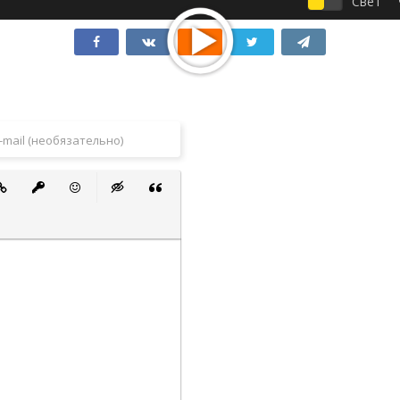
Свет
 список
ванный список
тавить ссылку
Вставить защищенную ссылку
Вставить смайлик
Вставка скрытого текста
Вставка цитаты