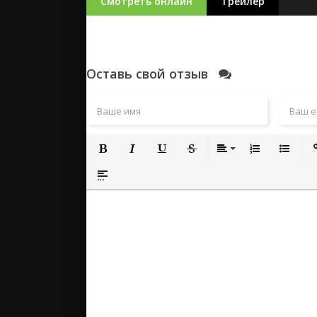
Смотреть онлайн
Трейлер
Оставь свой отзыв
Полужирный
Курсив
Подчеркнутый
Зачеркнутый
Выравнивание
Нумерованный
Маркиро
Вс
Вставка спойлера