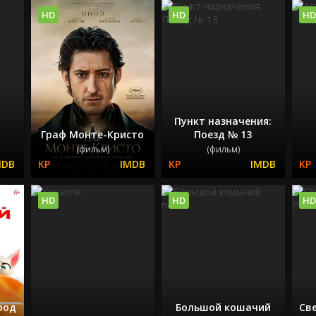
HD
HD
HD
Пункт назначения:
Граф Монте-Кристо
Поезд № 13
(фильм)
(фильм)
HD
HD
HD
род
Большой кошачий
Св