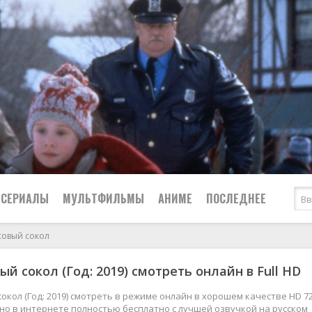
СЕРИАЛЫ
МУЛЬТФИЛЬМЫ
АНИМЕ
ПОСЛЕДНЕЕ
совый сокол
Все
Криминал
ый сокол (Год: 2019) смотреть онлайн в Full HD
Боевики
Мелодрамы
Военные
2024
Приключения
окол (Год: 2019) смотреть в режиме онлайн в хорошем качестве HD 72
жно в интернете полностью бесплатно с лучшей озвучкой на русском