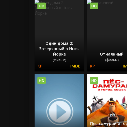
HD
HD
Один дома 2:
Затерянный в Нью-
Йорке
Отчаянный
(фильм)
(фильм)
HD
HD
Пес-самурай и го