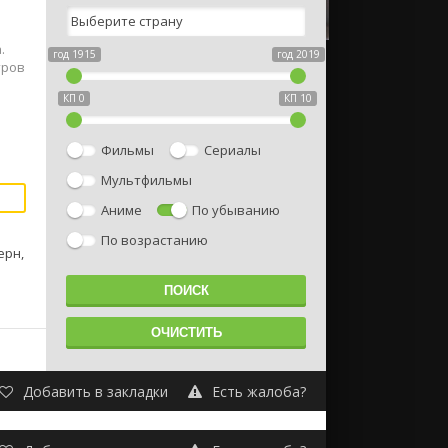
.
год 1915
год 2019
тров
КП 0
КП 10
Фильмы
Сериалы
Мультфильмы
Аниме
По убыванию
По возрастанию
ерн,
Добавить в закладки
Есть жалоба?