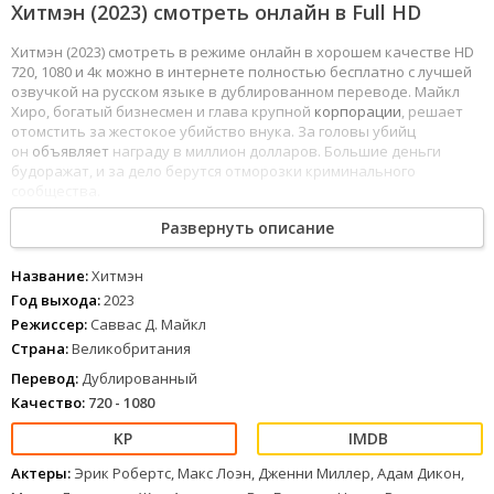
Хитмэн (2023) смотреть онлайн в Full HD
Хитмэн (2023) смотреть в режиме онлайн в хорошем качестве HD
720, 1080 и 4к можно в интернете полностью бесплатно с лучшей
озвучкой на русском языке в дублированном переводе. Майкл
Хиро, богатый бизнесмен и глава крупной
корпорации
, решает
отомстить за жестокое убийство внука. За головы убийц
он
объявляет
награду в миллион долларов. Большие деньги
будоражат, и за дело берутся отморозки криминального
сообщества.
1
2
3
4
5
6
7
8
Развернуть описание
Название:
Хитмэн
Год выхода:
2023
Режиссер:
Саввас Д. Майкл
Страна:
Великобритания
Перевод:
Дублированный
Качество:
720 - 1080
Актеры:
Эрик Робертс, Макс Лоэн, Дженни Миллер, Адам Дикон,