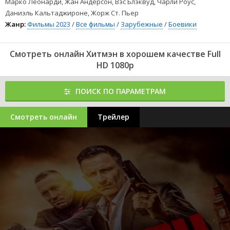
Марко Леонарди, Жан Андерсон, Вэс Блэквуд, Чарли Роус,
Даниэль Кальтаджироне, Жорж Ст. Пьер
Жанр:
Фильмы 2023
/
Все фильмы
/
Зарубежные
/
Боевики
Смотреть онлайн Хитмэн в хорошем качестве Full
HD 1080p
ПОИСК ПО ПАРАМЕТРАМ
Смотреть онлайн
Трейлер