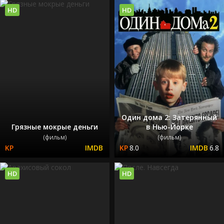
HD
HD
Один дома 2: Затерянный
Грязные мокрые деньги
в Нью-Йорке
(фильм)
(фильм)
8.0
6.8
HD
HD