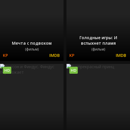
Голодные игры: И
Мечта с подвохом
вспыхнет пламя
(фильм)
(фильм)
HD
HD