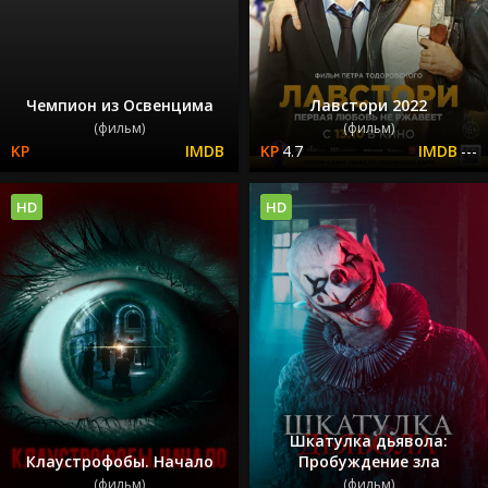
Чемпион из Освенцима
Лавстори 2022
(фильм)
(фильм)
4.7
---
HD
HD
Шкатулка дьявола:
Клаустрофобы. Начало
Пробуждение зла
(фильм)
(фильм)