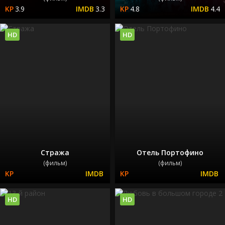
3.9
3.3
4.8
4.4
HD
HD
Стража
Отель Портофино
(фильм)
(фильм)
HD
HD