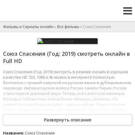
Фильмы и Сериалы онлайн
»
Все фильмы
» Союз Спасения
Союз Спасения (Год: 2019) смотреть онлайн в
Full HD
Союз Спасения (Год: 2019) смотреть в режиме онлайн в хорошем
качестве HD 720, 1080 и 4к можно в интернете полностью
бесплатно с лучшей озвучкой на русском языке в дублированном
переводе. Императорские войска России заняли Париж. Россия
стала первой державой мира. Теперь всё кажется возможным.
Молодые победители, гвардейские офицеры, уверены, что
равенство и свобода наступят - здесь и сейчас. Ради этого они
готовы принести в жертву всё - положение, богатство, любовь,
жизнь… и саму страну.
Развернуть описание
1
2
3
4
5
6
7
8
Название:
Союз Спасения