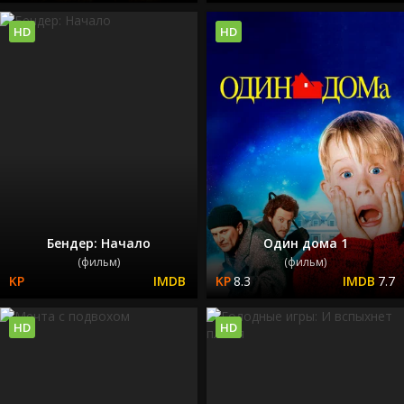
HD
HD
Бендер: Начало
Один дома 1
(фильм)
(фильм)
8.3
7.7
HD
HD