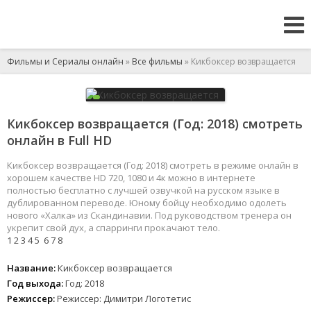
Фильмы и Сериалы онлайн
»
Все фильмы
» Кикбоксер возвращается
Кикбоксер возвращается (Год: 2018) смотреть
онлайн в Full HD
Кикбоксер возвращается (Год: 2018) смотреть в режиме онлайн в
хорошем качестве HD 720, 1080 и 4к можно в интернете
полностью бесплатно с лучшей озвучкой на русском языке в
дублированном переводе. Юному бойцу необходимо одолеть
нового «Халка» из Скандинавии. Под руководством тренера он
укрепит свой дух, а спарринги прокачают тело.
1
2
3
4
5
6
7
8
Название:
Кикбоксер возвращается
Год выхода:
Год: 2018
Режиссер:
Режиссер: Димитри Логотетис