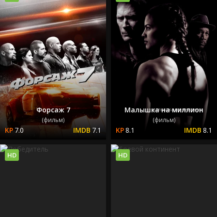
Форсаж 7
Малышка на миллион
(фильм)
(фильм)
7.0
7.1
8.1
8.1
HD
HD