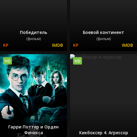
Победитель
Боевой континент
(фильм)
(фильм)
HD
HD
Гарри Поттер и Орден
Феникса
Кикбоксер 4: Агрессор