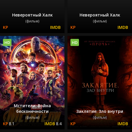
Невероятный Халк
Невероятный Халк
(фильм)
(фильм)
HD
HD
Мстители: Война
бесконечности
Заклятие: Зло внутри
(фильм)
(фильм)
8.1
8.4