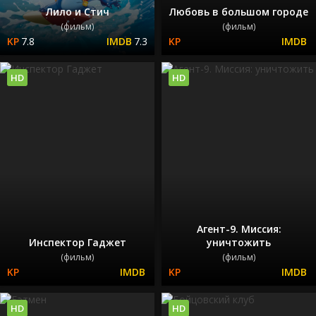
Лило и Стич
Любовь в большом городе
(фильм)
(фильм)
7.8
7.3
HD
HD
Агент-9. Миссия:
Инспектор Гаджет
уничтожить
(фильм)
(фильм)
HD
HD