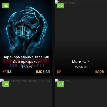
HD
HD
Паранормальные явления.
Дом призраков
Мстители
(фильм)
(фильм)
5.8
6.5
HD
HD