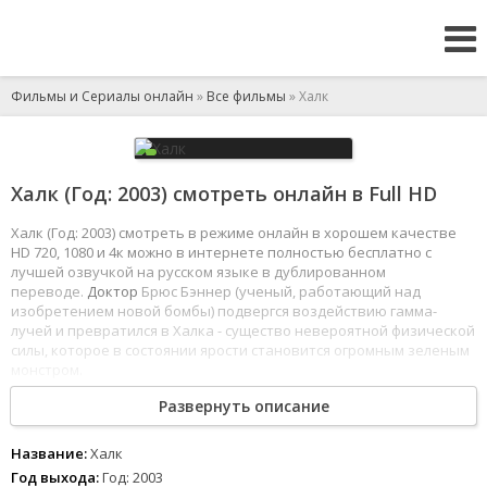
Фильмы и Сериалы онлайн
»
Все фильмы
» Халк
Халк (Год: 2003) смотреть онлайн в Full HD
Халк (Год: 2003) смотреть в режиме онлайн в хорошем качестве
HD 720, 1080 и 4к можно в интернете полностью бесплатно с
лучшей озвучкой на русском языке в дублированном
переводе.
Доктор
Брюс Бэннер (ученый, работающий над
изобретением новой бомбы) подвергся воздействию гамма-
лучей и превратился в Халка - существо невероятной физической
силы, которое в состоянии ярости становится огромным зеленым
монстром.
Развернуть описание
Его преследуют военные под
предводительством
генерала
Росса, ему приходится бежать через всю страну. В конце концов,
у него возникает любовная история с генеральской дочкой
Название:
Халк
Бетти...
Год выхода:
Год: 2003