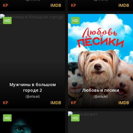
HD
HD
Мужчины в большом
городе 2
Любовь и пёсики
(фильм)
(фильм)
HD
HD