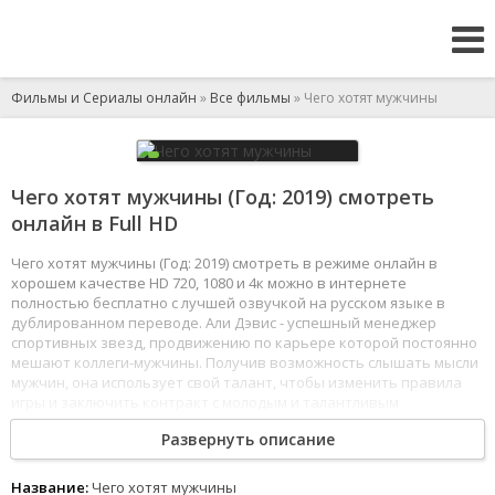
Фильмы и Сериалы онлайн
»
Все фильмы
» Чего хотят мужчины
Чего хотят мужчины (Год: 2019) смотреть
онлайн в Full HD
Чего хотят мужчины (Год: 2019) смотреть в режиме онлайн в
хорошем качестве HD 720, 1080 и 4к можно в интернете
полностью бесплатно с лучшей озвучкой на русском языке в
дублированном переводе. Али Дэвис - успешный менеджер
спортивных звезд, продвижению по карьере которой постоянно
мешают коллеги-мужчины. Получив возможность слышать мысли
мужчин, она использует свой талант, чтобы изменить правила
игры и заключить контракт с молодым и талантливым
баскетболистом.
Развернуть описание
1
2
3
4
5
6
7
8
Название:
Чего хотят мужчины