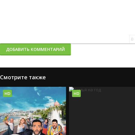
0
ДОБАВИТЬ КОММЕНТАРИЙ
Смотрите также
HD
HD