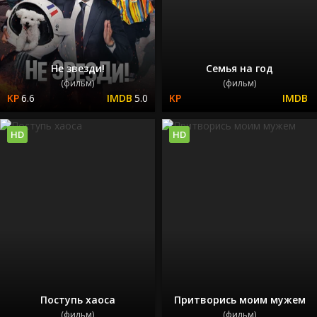
Не звезди!
Семья на год
(фильм)
(фильм)
6.6
5.0
HD
HD
Поступь хаоса
Притворись моим мужем
(фильм)
(фильм)