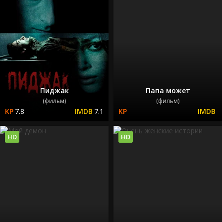
Пиджак
Папа может
(фильм)
(фильм)
7.8
7.1
HD
HD