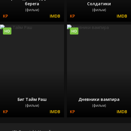
берега
Солдатики
(фильм)
(фильм)
HD
HD
Биг Тайм Раш
Дневники вампира
(фильм)
(фильм)