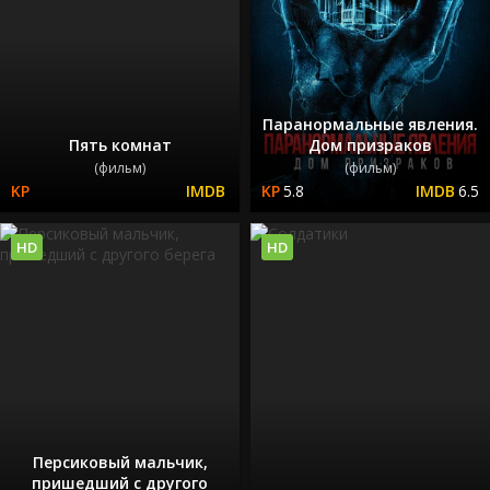
Паранормальные явления.
Пять комнат
Дом призраков
(фильм)
(фильм)
5.8
6.5
HD
HD
Персиковый мальчик,
пришедший с другого