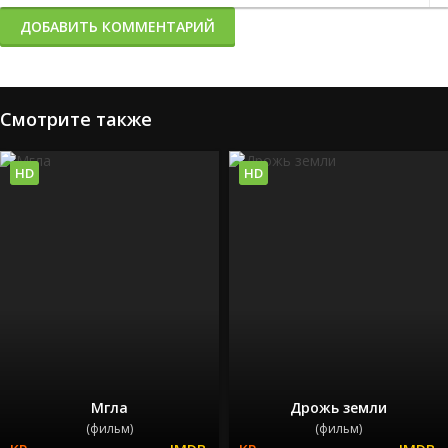
ДОБАВИТЬ КОММЕНТАРИЙ
Смотрите также
HD
HD
Мгла
Дрожь земли
(фильм)
(фильм)