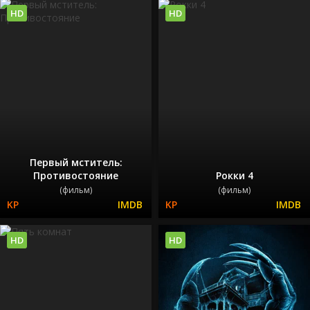
HD
HD
Первый мститель:
Противостояние
Рокки 4
(фильм)
(фильм)
HD
HD