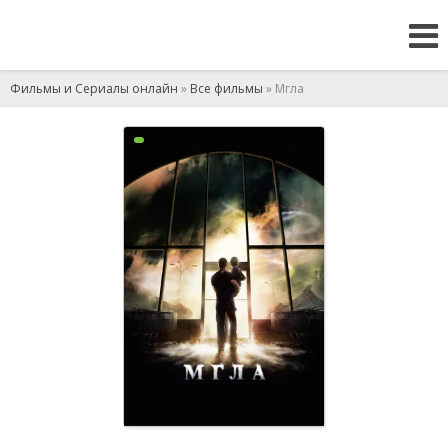
Фильмы и Сериалы онлайн
»
Все фильмы
» Мгла