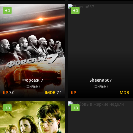
HD
HD
Форсаж 7
Sheena667
(фильм)
(фильм)
7.0
7.1
HD
HD