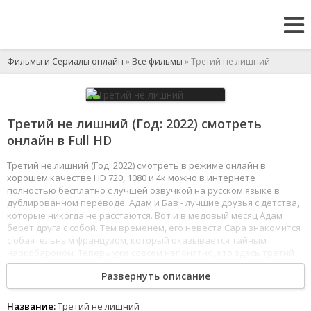
Фильмы и Сериалы онлайн
»
Все фильмы
» Третий не лишний
Третий не лишний (Год: 2022) смотреть
онлайн в Full HD
Третий не лишний (Год: 2022) смотреть в режиме онлайн в
хорошем качестве HD 720, 1080 и 4к можно в интернете
полностью бесплатно с лучшей озвучкой на русском языке в
дублированном переводе. Адам и Бав - лучшие друзья с детства,
которые никогда не расстаются. Вот и в медовый месяц Адам
берет друга с собой. Тем временем, его невеста Сара знакомится
с обаятельным французом, который оказывается тайным
наркобароном. Теперь уже совсем непонятно, кто здесь третий
лишний.
Развернуть описание
1
2
3
4
5
6
7
8
Название:
Третий не лишний