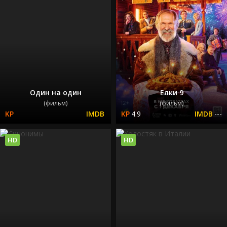
Один на один
Елки 9
(фильм)
(фильм)
4.9
---
HD
HD