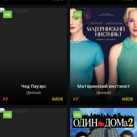
HD
HD
Чед Пауэрс
Материнский инстинкт
(фильм)
(фильм)
HD
HD