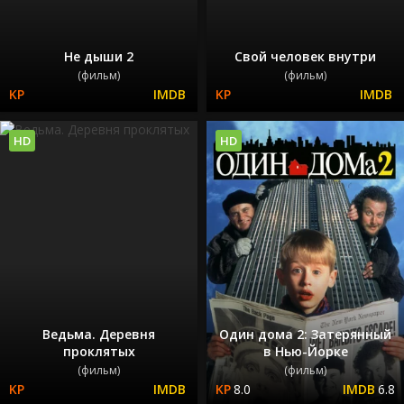
Не дыши 2
Свой человек внутри
(фильм)
(фильм)
HD
HD
Ведьма. Деревня
Один дома 2: Затерянный
проклятых
в Нью-Йорке
(фильм)
(фильм)
8.0
6.8