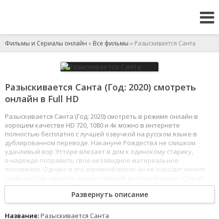
Фильмы и Сериалы онлайн
»
Все фильмы
» Разыскивается Санта
Разыскивается Санта (Год: 2020) смотреть
онлайн в Full HD
Разыскивается Санта (Год: 2020) смотреть в режиме онлайн в
хорошем качестве HD 720, 1080 и 4к можно в интернете
полностью бесплатно с лучшей озвучкой на русском языке в
дублированном переводе. Накануне Рождества не слишком
удачливый вор Этторе влезает в дом к одинокому старику,
в надежде поправить свое незавидное материальное
положение. Однако в его огромной вилле он не находит ничего
сколь-нибудь ценного, кроме залежей детских игрушек. Сам же
старик уверяет его, что он не кто иной, как настоящий Санта
Развернуть описание
Клаус.
1
2
3
4
5
6
7
8
Название:
Разыскивается Санта