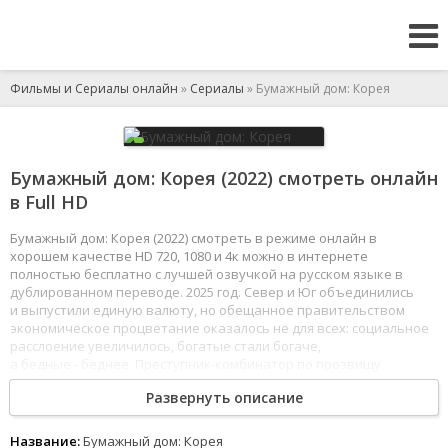
Фильмы и Сериалы онлайн
»
Сериалы
» Бумажный дом: Корея
Бумажный дом: Корея (2022) смотреть онлайн
в Full HD
Бумажный дом: Корея (2022) смотреть в режиме онлайн в
хорошем качестве HD 720, 1080 и 4к можно в интернете
полностью бесплатно с лучшей озвучкой на русском языке в
дублированном переводе. 2025 год. Север и Юг объединились
и выпустили единую валюту, но обещанное правительством
экономическое процветание оказалось не для всех: социальное
расслоение увеличилось, богатые стали богаче,
а бедные - беднее. Преступник-комбинатор по прозвищу
Профессор планирует украсть 4 триллиона вон из монетного
Развернуть описание
двора, расположенного в объединённой экономической зоне,
и берёт в команду недовольных текущей ситуацией
подельников. Идеально продуманный план оказывается
Название:
Бумажный дом: Корея