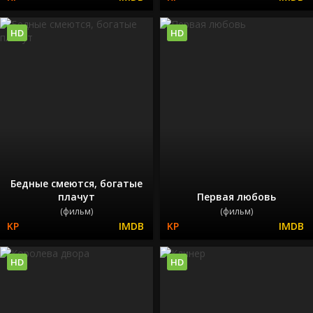
HD
HD
Бедные смеются, богатые
плачут
Первая любовь
(фильм)
(фильм)
HD
HD