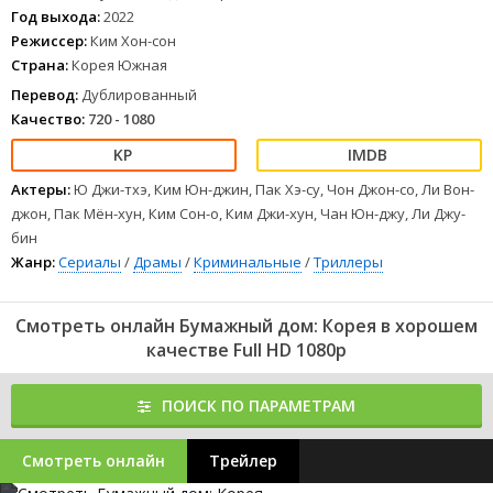
под угрозой срыва, когда грабители берут заложников, и те
Год выхода:
2022
начинают непредсказуемо себя вести.
Режиссер:
Ким Хон-сон
1
2
3
4
5
6
7
8
Страна:
Корея Южная
Перевод:
Дублированный
Качество:
720 - 1080
Актеры:
Ю Джи-тхэ, Ким Юн-джин, Пак Хэ-су, Чон Джон-со, Ли Вон-
джон, Пак Мён-хун, Ким Сон-о, Ким Джи-хун, Чан Юн-джу, Ли Джу-
бин
Жанр:
Сериалы
/
Драмы
/
Криминальные
/
Триллеры
Смотреть онлайн Бумажный дом: Корея в хорошем
качестве Full HD 1080p
ПОИСК ПО ПАРАМЕТРАМ
Смотреть онлайн
Трейлер