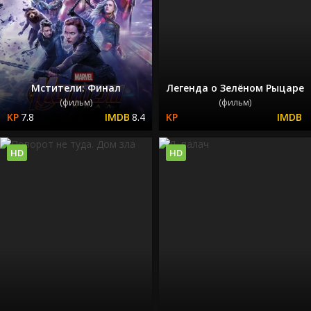
Мстители: Финал
Легенда о Зелёном Рыцаре
(фильм)
(фильм)
7.8
8.4
HD
HD