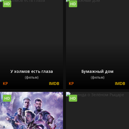
HD
HD
У холмов есть глаза
Бумажный дом
(фильм)
(фильм)
HD
HD