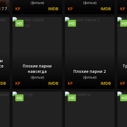
(фильм)
(фильм)
7.7
HD
HD
HD
лы
се
Плохие парни
Т
навсегда
Плохие парни 2
(фильм)
(фильм)
HD
HD
HD