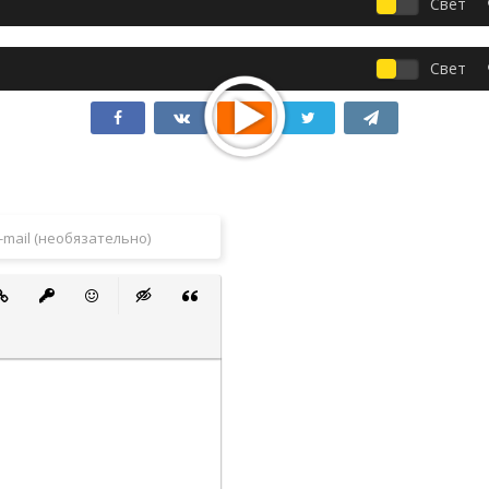
Свет
Свет
 список
ванный список
тавить ссылку
Вставить защищенную ссылку
Вставить смайлик
Вставка скрытого текста
Вставка цитаты