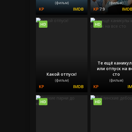
(фильм)
(фильм)
7.9
HD
HD
Те ещё канику
или отпуск на в
Какой отпуск!
сто
(фильм)
(фильм)
HD
HD