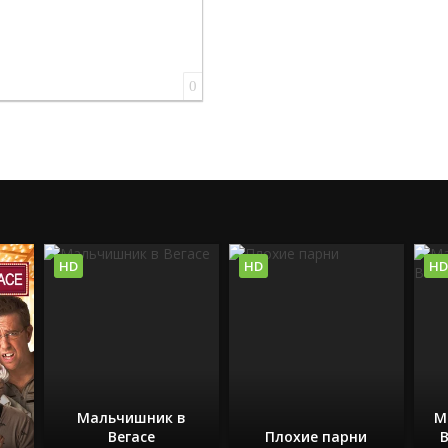
0
HD
HD
HD
в
Мальчишник в
М
Вегасе
Плохие парни
В