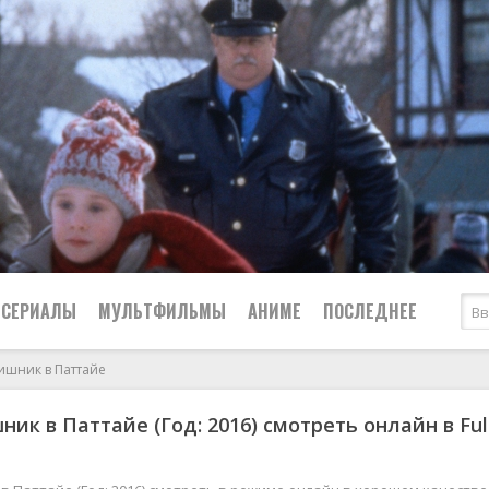
СЕРИАЛЫ
МУЛЬТФИЛЬМЫ
АНИМЕ
ПОСЛЕДНЕЕ
ишник в Паттайе
Все
Криминал
ик в Паттайе (Год: 2016) смотреть онлайн в Ful
Боевики
Мелодрамы
Военные
2024
Приключения