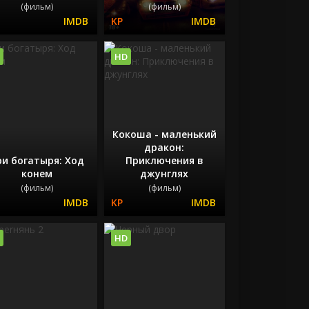
(фильм)
(фильм)
HD
Кокоша - маленький
дракон:
ри богатыря: Ход
Приключения в
конем
джунглях
(фильм)
(фильм)
HD