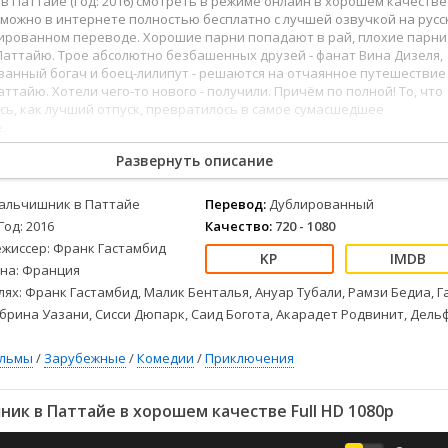
 Паттайе (Год: 2016) смотреть в режиме онлайн в хорошем качестве
Детективы
2023
Семейные
4к можно в интернете полностью бесплатно с лучшей озвучкой на рус
Детские
2022
Спорт
лированном переводе. Хорошие парни попадают в рай, плохие парни
Драмы
2021
Триллеры
аттайю. Трое абсолютно безбашенных друзей - фанат Вина Дизеля,
анный богач и боец-лилипут - решаются на отчаянное путешествие
Комедии
Ужасы
ттайю. Хотели чего-то нового - получили. Причём по полной! То, что
Русские
Фантастика
ь, как лучший отпуск, превратилось в самое сумасшедшее
.
СССР
Фэнтези
ые
Зарубежные
Развернуть описание
Фильмы из соцетей
альчишник в Паттайе
Перевод:
Дублированный
Год: 2016
Качество:
720 - 1080
ежиссер: Франк Гастамбид
на: Франция
лях: Франк Гастамбид, Малик Бенталья, Ануар Тубали, Рамзи Бедиа, Г
брина Уазани, Сисси Дюпарк, Саид Богота, Акарадет Родвинит, Дель
ильмы
/
Зарубежные
/
Комедии
/
Приключения
к в Паттайе в хорошем качестве Full HD 1080p