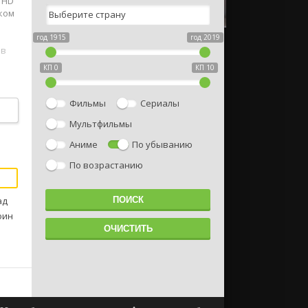
 HD
ском
год 1915
год 2019
 в
КП 0
КП 10
Фильмы
Сериалы
Мультфильмы
Аниме
По убыванию
По возрастанию
ад
фин