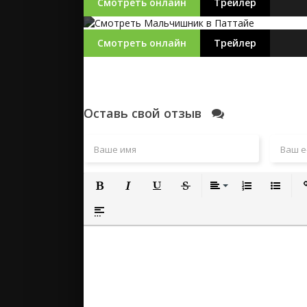
Смотреть онлайн
Трейлер
Смотреть онлайн
Трейлер
Оставь свой отзыв
Полужирный
Курсив
Подчеркнутый
Зачеркнутый
Выравнивание
Нумерованный
Маркиро
Вс
Вставка спойлера