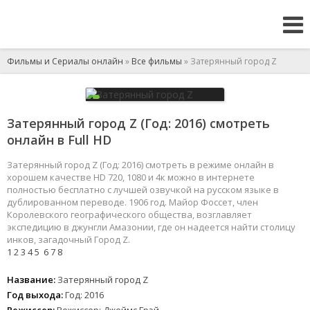
Фильмы и Сериалы онлайн
»
Все фильмы
» Затерянный город Z
Затерянный город Z (Год: 2016) смотреть
онлайн в Full HD
Затерянный город Z (Год: 2016) смотреть в режиме онлайн в
хорошем качестве HD 720, 1080 и 4к можно в интернете
полностью бесплатно с лучшей озвучкой на русском языке в
дублированном переводе. 1906 год. Майор Фоссет, член
Королевского географического общества, возглавляет
экспедицию в джунгли Амазонии, где он надеется найти столицу
инков, загадочный Город Z.
1
2
3
4
5
6
7
8
Название:
Затерянный город Z
Год выхода:
Год: 2016