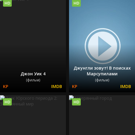
HD
HD
Джунгли зовут! В поисках
Джон Уик 4
Марсупилами
(фильм)
(фильм)
HD
HD