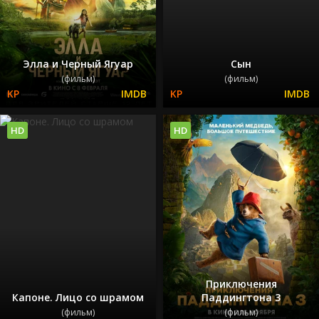
Элла и Черный Ягуар
Сын
(фильм)
(фильм)
HD
HD
Приключения
Капоне. Лицо со шрамом
Паддингтона 3
(фильм)
(фильм)