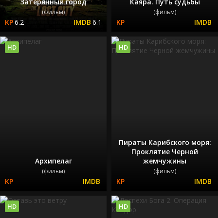
Затерянный город
Каяра. Путь судьбы
(фильм)
(фильм)
6.2
6.1
HD
HD
Пираты Карибского моря:
Проклятие Черной
Архипелаг
жемчужины
(фильм)
(фильм)
HD
HD