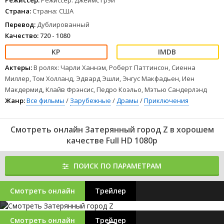
Режиссер:
Режиссер: Джеймс Грэй
Страна:
Страна: США
Перевод:
Дублированный
Качество:
720 - 1080
Актеры:
В ролях: Чарли Ханнэм, Роберт Паттинсон, Сиенна
Миллер, Том Холланд, Эдвард Эшли, Энгус Макфадьен, Иен
Макдермид, Клайв Фрэнсис, Педро Коэльо, Мэтью Сандерлэнд
Жанр:
Все фильмы
/
Зарубежные
/
Драмы
/
Приключения
Смотреть онлайн Затерянный город Z в хорошем
качестве Full HD 1080p
ПОИСК ПО ПАРАМЕТРАМ
Смотреть онлайн
Трейлер
Смотреть онлайн
Трейлер