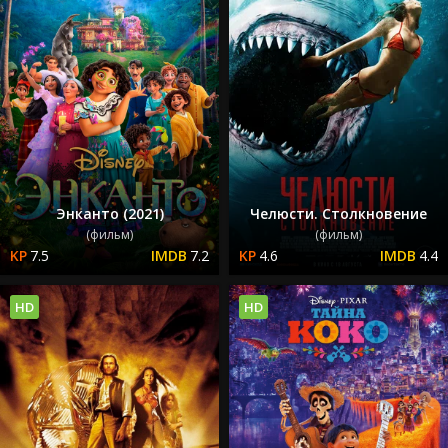
Энканто (2021)
Челюсти. Столкновение
(фильм)
(фильм)
7.5
7.2
4.6
4.4
HD
HD