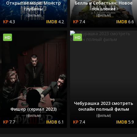
Открытое море: Монстр
Белль и Себастьян: Новое
глубины
поколение
(фильм)
(фильм)
4.3
4.2
7.4
6.6
HD
HD
Чебурашка 2023 смотреть
Фишер (сериал 2023)
онлайн полный фильм
(фильм)
(фильм)
7.7
6.1
7.4
5.9