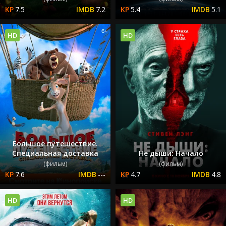
7.5
7.2
5.4
5.1
HD
HD
Большое путешествие.
Специальная доставка
Не дыши: Начало
(фильм)
(фильм)
7.6
---
4.7
4.8
HD
HD