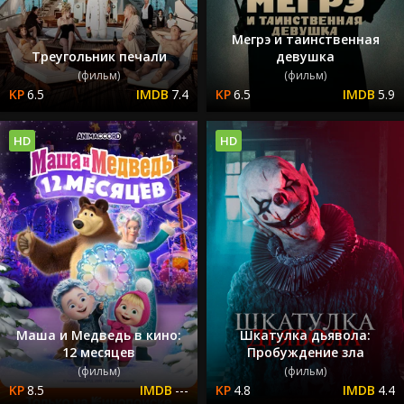
Мегрэ и таинственная
Треугольник печали
девушка
(фильм)
(фильм)
6.5
7.4
6.5
5.9
HD
HD
Маша и Медведь в кино:
Шкатулка дьявола:
12 месяцев
Пробуждение зла
(фильм)
(фильм)
8.5
---
4.8
4.4