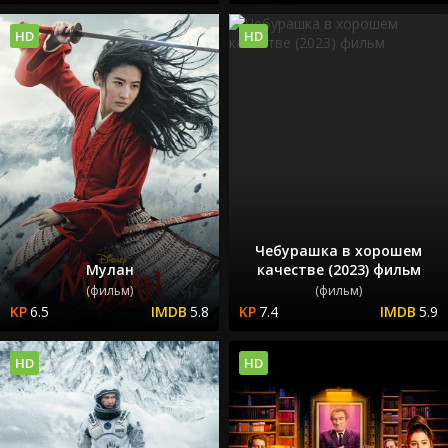
HD
HD
Чебурашка в хорошем
Мулан
качестве (2023) фильм
(фильм)
(фильм)
6.5
5.8
7.4
5.9
HD
HD