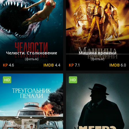
Челюсти. Столкновение
Машина времени
(фильм)
(фильм)
4.6
4.4
7.1
6.0
HD
HD