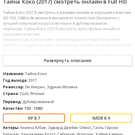
Тайна Коко (2017) смотреть онлайн в Full HD
Тайна Коко (2017) смотреть в режиме онлайн в хорошем качестве
HD 720, 1080 и 4к можно в интернете полностью бесплатно с
лучшей озвучкой на русском языке в дублированном
переводе. Тайна Коко (2017) смотреть мультфильм онлайн в
хорошем качестве.
Невероятная, красочная и трогательная история 12-летнего
Мигеля, который в результате череды забавных недоразумений
отправляется в захватывающее приключение. Юноше
предстоит разгадать семейную тайну столетней давности,
Развернуть описание
и устроить встречу родственников, какой еще не бывало
в истории!
191
192
193
194
195
196
197
198
199
200
201
202
203
204
205
206
207
Название:
Тайна Коко
208
209
210
211
212
213
214
215
216
217
218
219
220
221
Год выхода:
2017
1
2
3
4
5
6
7
8
Режиссер:
Ли Анкрич, Эдриан Молина
Страна:
США, Япония
Перевод:
Дублированный
Качество:
720 - 1080
8.7
8.4
Актеры:
Аланна Юбак, Эдвард Джеймс Олмос, Гаэль Гарсиа
Берналь, Бенджамин Брэтт, Габриэль Иглесиас, Хайме Камиль,