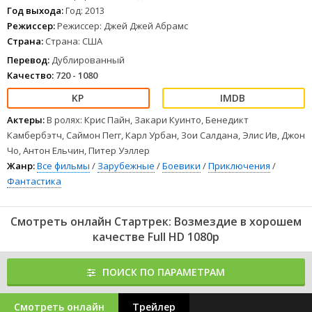
Год выхода:
Год: 2013
В запутанной игре не на жизнь, а на смерть, любовь и дружба
Режиссер:
Режиссер: Джей Джей Абрамс
будут принесены в жертву ради единственного, что осталось у
Страна:
Страна: США
Кирка - его команды.
1
2
3
4
5
6
7
8
Перевод:
Дублированный
Качество:
720 - 1080
Актеры:
В ролях: Крис Пайн, Закари Куинто, Бенедикт
Камбербэтч, Саймон Пегг, Карл Урбан, Зои Салдана, Элис Ив, Джон
Чо, Антон Ельчин, Питер Уэллер
Жанр:
Все фильмы
/
Зарубежные
/
Боевики
/
Приключения
/
Фантастика
Смотреть онлайн Стартрек: Возмездие в хорошем
качестве Full HD 1080p
ПОИСК ПО ПАРАМЕТРАМ
Смотреть онлайн
Трейлер