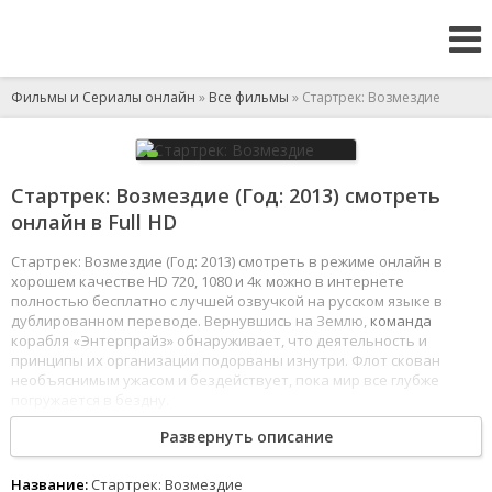
Фильмы и Сериалы онлайн
»
Все фильмы
» Стартрек: Возмездие
Стартрек: Возмездие (Год: 2013) смотреть
онлайн в Full HD
Стартрек: Возмездие (Год: 2013) смотреть в режиме онлайн в
хорошем качестве HD 720, 1080 и 4к можно в интернете
полностью бесплатно с лучшей озвучкой на русском языке в
дублированном переводе. Вернувшись на Землю,
команда
корабля «Энтерпрайз» обнаруживает, что деятельность и
принципы их организации подорваны изнутри. Флот скован
необъяснимым ужасом и бездействует, пока мир все глубже
погружается в бездну.
Развернуть описание
Капитан Кирк берет на себя руководство операцией по
поимке
злодея, ответственного за этот хаос и способного уничтожить
все человечество.
Название:
Стартрек: Возмездие