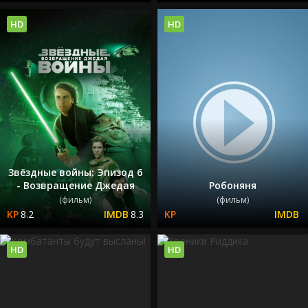
HD
HD
Звёздные войны: Эпизод 6
- Возвращение Джедая
Робоняня
(фильм)
(фильм)
8.2
8.3
HD
HD