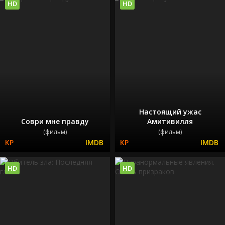
HD
HD
Настоящий ужас
Соври мне правду
Амитивилля
(фильм)
(фильм)
HD
HD