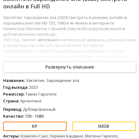
онлайн в Full HD
Заклятие: Зарождение зла (2023) смотреть в режиме онлайн в
хорошем качестве HD 720, 1080 и 4к можно в интернете
полностью бесплатно с лучшей озвучкой на русском языке в
дублированном переводе.
1931 год. Эмилия,
мятежная
и непокорная девушка, сослана отцом
в монастырь против собственной воли. Ее приезд
сопровождается серией паранормальных явлений, которые
со временем становятся все более
сильными
. Чтобы обрести
свободу, Эмилии придется разгадать тайну проклятия монастыря
Развернуть описание
и его
обитательниц
.
1
2
3
4
5
6
7
8
Название:
Заклятие: Зарождение зла
Год выхода:
2023
Режиссер:
Тамаэ Гаратеги
Страна:
Аргентина
Перевод:
Дублированный
Качество:
720 - 1080
Актеры:
Кумелен Санс, Херман Баудино, Матина Гарелло,