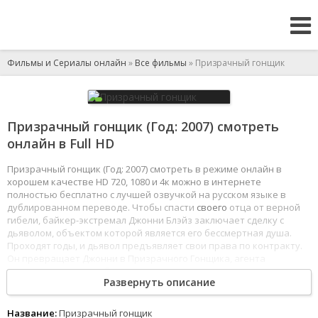
Фильмы и Сериалы онлайн
»
Все фильмы
» Призрачный гонщик
Призрачный гонщик (Год: 2007) смотреть
онлайн в Full HD
Призрачный гонщик (Год: 2007) смотреть в режиме онлайн в
хорошем качестве HD 720, 1080 и 4к можно в интернете
полностью бесплатно с лучшей озвучкой на русском языке в
дублированном переводе. Чтобы спасти
своего
отца от верной
гибели, байкер-экстремал Джонни Блэйз заключает сделку с
дьяволом, объектом которой является его бессмертная душа.
Проходят годы, и дьявол предъявляет свои права по контракту.
Он превращает Джонни в Призрачного Гонщика, агента
потусторонних сил,
обладающего
сверхчеловеческими
Развернуть описание
способностями.
1
2
3
4
5
6
7
8
Название:
Призрачный гонщик