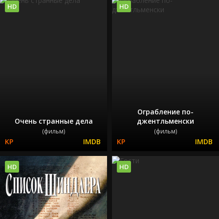
HD
HD
Ограбление по-
Очень странные дела
джентльменски
(фильм)
(фильм)
HD
HD