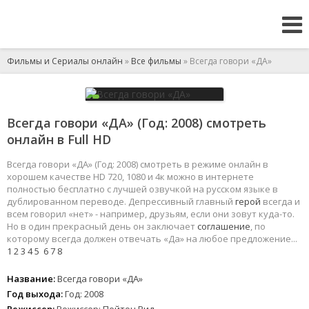
Фильмы и Сериалы онлайн
»
Все фильмы
» Всегда говори «ДА»
Всегда говори «ДА» (Год: 2008) смотреть
онлайн в Full HD
Всегда говори «ДА» (Год: 2008) смотреть в режиме онлайн в
хорошем качестве HD 720, 1080 и 4к можно в интернете
полностью бесплатно с лучшей озвучкой на русском языке в
дублированном переводе. Депрессивный главный
герой
всегда и
всем говорил «нет» - например, друзьям, если они зовут куда-то.
Но в один прекрасный день он заключает
соглашение
, по
которому всегда должен отвечать «Да» на любое предложение...
1
2
3
4
5
6
7
8
Название:
Всегда говори «ДА»
Год выхода:
Год: 2008