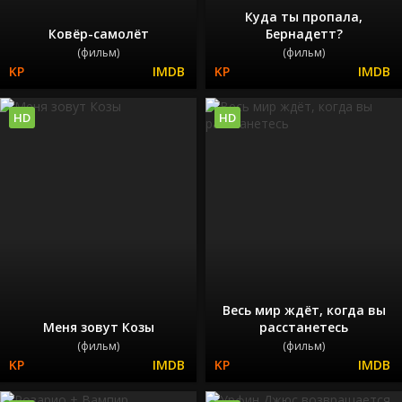
Куда ты пропала,
Ковёр-самолёт
Бернадетт?
(фильм)
(фильм)
HD
HD
Весь мир ждёт, когда вы
Меня зовут Козы
расстанетесь
(фильм)
(фильм)