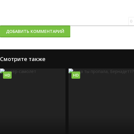
0
ДОБАВИТЬ КОММЕНТАРИЙ
Смотрите также
HD
HD