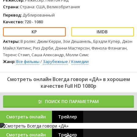
Режиссер:
Режиссер: Пейтон Рид
Страна:
Страна: США, Великобритания
Перевод:
Дублированный
Качество:
720 - 1080
Актеры:
В ролях: Джим Керри, Зои Дешанель, Брэдли Купер, Джон
Майкл Хиггинс, Риз Дэрби, Дэнни Мастерсон, Финола Флэнаган,
Теренс Стэмп, Саша Александр, Молли Симс
Жанр:
Все фильмы
/
Зарубежные
/
Комедии
Смотреть онлайн Всегда говори «ДА» в хорошем
качестве Full HD 1080p
ПОИСК ПО ПАРАМЕТРАМ
Смотреть онлайн
Трейлер
Смотреть онлайн
Трейлер