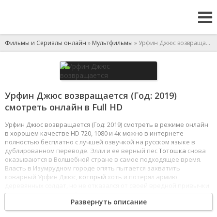
Фильмы и Сериалы онлайн
»
Мультфильмы
» Урфин Джюс возвращается
Урфин Джюс возвращается (Год: 2019)
смотреть онлайн в Full HD
Урфин Джюс возвращается (Год: 2019) смотреть в режиме онлайн
в хорошем качестве HD 720, 1080 и 4к можно в интернете
полностью бесплатно с лучшей озвучкой на русском языке в
дублированном переводе. Элли и ее верный пес
Тотошка
снова
оказываются в Волшебной стране в самое подходящее время.
Власть в Изумрудном городе опять пытается захватить
коварный Урфин Джюс,
который
хоть и потерял армию
деревянных солдат, но не отказался от своей вредной привычки
- портить всем жизнь. В руках Урфина теперь волшебная книга
Развернуть описание
колдуньи Гингемы, которая исполняет любое желание ее
хозяина, а значит, Страшила Мудрый, Храбрый Лев и Железный