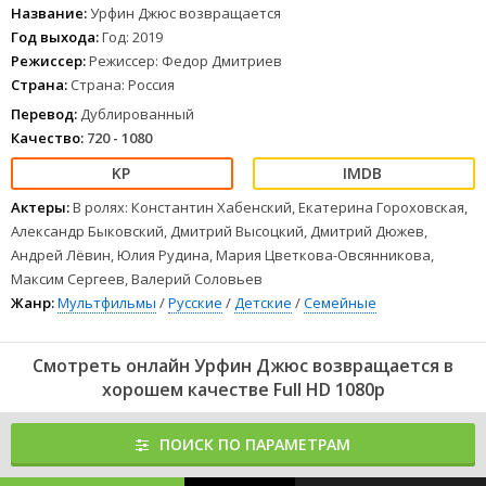
Дровосек в опасности. Элли, Тотошка и их новый приятель Тим
Название:
Урфин Джюс возвращается
решают помочь жителям Волшебной страны. Тем более, Тиму
Год выхода:
Год: 2019
нравится Элли, а что не сделаешь ради любви? Например,
Режиссер:
Режиссер: Федор Дмитриев
глупость. Но ошибки совершает каждый, а вот исправлять их
Страна:
Страна: Россия
умеют немногие.
1
2
3
4
5
6
7
8
Перевод:
Дублированный
Качество:
720 - 1080
Актеры:
В ролях: Константин Хабенский, Екатерина Гороховская,
Александр Быковский, Дмитрий Высоцкий, Дмитрий Дюжев,
Андрей Лёвин, Юлия Рудина, Мария Цветкова-Овсянникова,
Максим Сергеев, Валерий Соловьев
Жанр:
Мультфильмы
/
Русские
/
Детские
/
Семейные
Смотреть онлайн Урфин Джюс возвращается в
хорошем качестве Full HD 1080p
ПОИСК ПО ПАРАМЕТРАМ