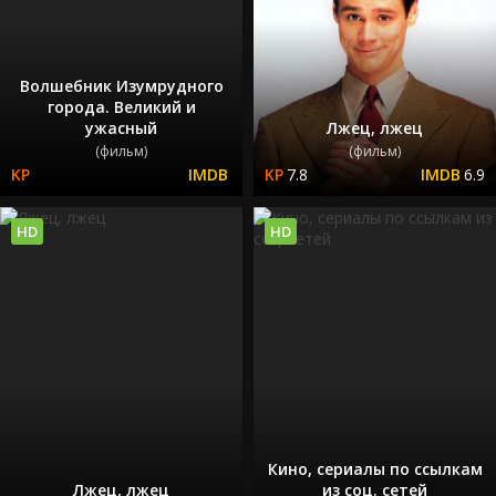
Волшебник Изумрудного
города. Великий и
ужасный
Лжец, лжец
(фильм)
(фильм)
7.8
6.9
HD
HD
Кино, сериалы по ссылкам
Лжец, лжец
из соц. сетей