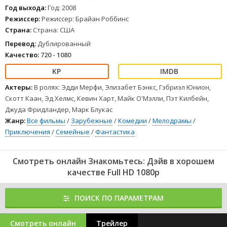
Год выхода:
Год: 2008
Режиссер:
Режиссер: Брайан Роббинс
Страна:
Страна: США
Перевод:
Дублированный
Качество:
720 - 1080
Актеры:
В ролях: Эдди Мерфи, Элизабет Бэнкс, Гэбриэл Юнион,
Скотт Каан, Эд Хелмс, Кевин Харт, Майк О'Мэлли, Пэт Килбейн,
Джуда Фридландер, Марк Блукас
Жанр:
Все фильмы
/
Зарубежные
/
Комедии
/
Мелодрамы
/
Приключения
/
Семейные
/
Фантастика
Смотреть онлайн Знакомьтесь: Дэйв в хорошем
качестве Full HD 1080p
ПОИСК ПО ПАРАМЕТРАМ
Смотреть онлайн
Трейлер