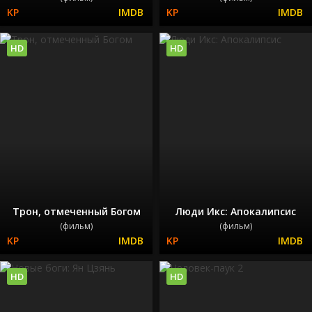
HD
HD
Трон, отмеченный Богом
Люди Икс: Апокалипсис
(фильм)
(фильм)
HD
HD