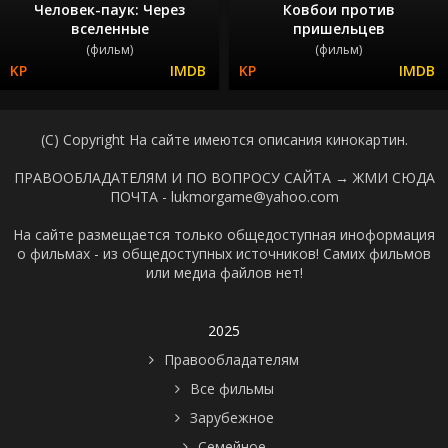
Человек-паук: Через
Ковбои против
вселенные
пришельцев
(фильм)
(фильм)
(C) Copyright На сайте имеются описания кинокартин.
ПРАВООБЛАДАТЕЛЯМ И ПО ВОПРОСУ САЙТА →
ЖМИ СЮДА
ПОЧТА - lukmorgame@yahoo.com
На сайте размещается только общедоступная иноформация
о фильмах - из общедоступных источников! Самих фильмов
или медиа файлов нет!
2025
Правообладателям
Все фильмы
Зарубежное
Семейное