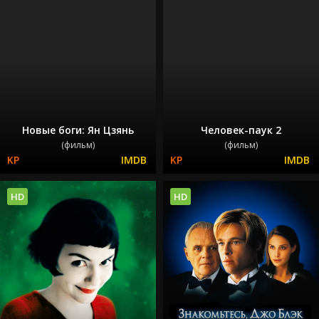
Новые боги: Ян Цзянь
Человек-паук 2
(фильм)
(фильм)
HD
HD