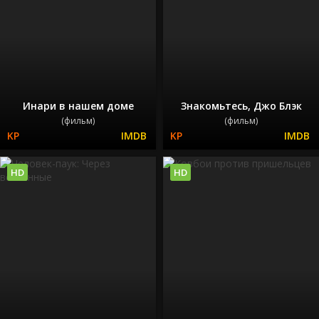
Инари в нашем доме
Знакомьтесь, Джо Блэк
(фильм)
(фильм)
HD
HD