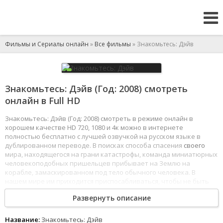
Фильмы и Сериалы онлайн
»
Все фильмы
» Знакомьтесь: Дэйв
Знакомьтесь: Дэйв (Год: 2008) смотреть
онлайн в Full HD
Знакомьтесь: Дэйв (Год: 2008) смотреть в режиме онлайн в
хорошем качестве HD 720, 1080 и 4к можно в интернете
полностью бесплатно с лучшей озвучкой на русском языке в
дублированном переводе. В поисках способа спасения
своего
мира, находящегося на грани катастрофы, команда миниатюрных
человекоподобных пришельцев прибывает на Землю на
корабле, замаскированном под тело обычного человека. В
нашем мире им приходится приспосабливаться, чтобы не быть
схваченными
людьми.
Развернуть описание
1
2
3
4
5
6
7
8
Название:
Знакомьтесь: Дэйв