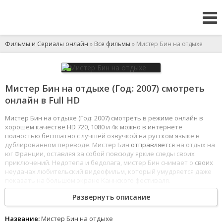
Фильмы и Сериалы онлайн
»
Все фильмы
» Мистер Бин на отдыхе
Мистер Бин на отдыхе (Год: 2007) смотреть
онлайн в Full HD
Мистер Бин на отдыхе (Год: 2007) смотреть в режиме онлайн в
хорошем качестве HD 720, 1080 и 4к можно в интернете
полностью бесплатно с лучшей озвучкой на русском языке в
дублированном переводе. Мистер Бин
отправляется
на отдых на
юг Франции, оставляя за собой повсюду яркие следы своих
приключений. Недотепа и бедолага, мистер Бин снимает о
своих
неудачах любительский видеофильм, который умудряется даже
показать на большом экране Каннского фестиваля.
1
2
3
4
5
6
7
8
Развернуть описание
Название:
Мистер Бин на отдыхе