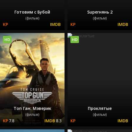
Готовим с Бубой
Superнянь 2
(фильм)
(фильм)
HD
HD
Топ Ган: Мэверик
Проклятые
(фильм)
(фильм)
7.8
8.3