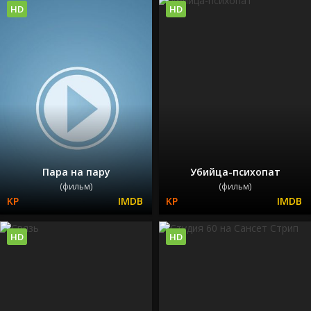
HD
HD
Пара на пару
Убийца-психопат
(фильм)
(фильм)
HD
HD